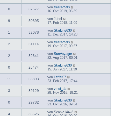
von
freetec598
0
62577
16. Okt 2019, 06:39
von
Jubel
9
50395
17. Feb 2018, 11:09
von
StarLine630
1
32078
11. Dez 2017, 14:23
von
freetec598
2
31114
19. Okt 2017, 09:57
von
SunVoyager
2
32641
22. Aug 2017, 00:01
von
StarLine630
0
28474
15. Jun 2017, 11:39
von
Laffer07
11
63893
23. Feb 2017, 17:44
von
vinci_da
3
39129
28. Nov 2016, 18:21
von
StarLine630
0
29782
23. Okt 2016, 09:54
von
Scania144v8
4
36625
16. Okt 2016, 09:20