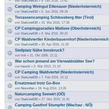
von
StarLine630
» 9. Okt 2016, 13:42
Camping Weingut Ettenauer (Niederösterreich)
von
StarLine630
» 5. Jun 2016, 09:18
Terrassencamping Schlossberg Itter (Tirol)
von
StarLine630
» 15. Mai 2016, 17:38
CP Campingparadies Mattsee (Oberösterreich)
von
StarLine630
» 8. Mai 2016, 09:20
CP Waldviertler Kinderbauernhof (Niederösterreich
von
StarLine630
» 30. Apr 2016, 11:29
Stellplatz Nähe Innsbruck?
von
froli
» 31. Okt 2006, 21:11
War schon jemand am Vierwaldstätter See?
von
haucki
» 5. Mär 2013, 21:10
CP Camping Waldviertel (Niederösterreich)
von
StarLine630
» 7. Feb 2016, 10:12
Ersatzmaut trotz Go-Box
von
Nexxofan
» 19. Aug 2014, 13:26
Naturcamping Seewirt (OÖ)
von
StarLine630
» 27. Dez 2015, 11:41
Camping Gasthof Stumpfer (Wachau - NÖ)