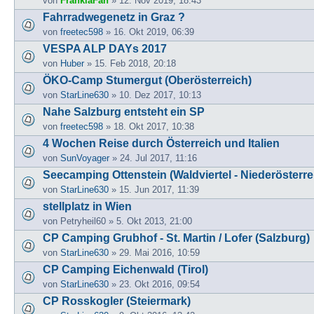
von
FrankiaFan
» 12. Nov 2019, 18:43
Fahrradwegenetz in Graz ?
von
freetec598
» 16. Okt 2019, 06:39
VESPA ALP DAYs 2017
von
Huber
» 15. Feb 2018, 20:18
ÖKO-Camp Stumergut (Oberösterreich)
von
StarLine630
» 10. Dez 2017, 10:13
Nahe Salzburg entsteht ein SP
von
freetec598
» 18. Okt 2017, 10:38
4 Wochen Reise durch Österreich und Italien
von
SunVoyager
» 24. Jul 2017, 11:16
Seecamping Ottenstein (Waldviertel - Niederösterre
von
StarLine630
» 15. Jun 2017, 11:39
stellplatz in Wien
von
Petryheil60
» 5. Okt 2013, 21:00
CP Camping Grubhof - St. Martin / Lofer (Salzburg)
von
StarLine630
» 29. Mai 2016, 10:59
CP Camping Eichenwald (Tirol)
von
StarLine630
» 23. Okt 2016, 09:54
CP Rosskogler (Steiermark)