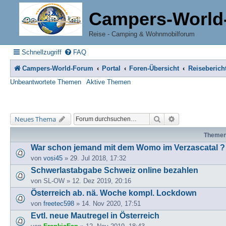
Campers-World
Reise - Camping & Wohnmobilforum
Schnellzugriff
FAQ
Campers-World-Forum
Portal
Foren-Übersicht
Reiseberich
Unbeantwortete Themen
Aktive Themen
Suche
Erweiterte Suche
Neues Thema
Theme
War schon jemand mit dem Womo im Verzascatal ?
von
vosi45
» 29. Jul 2018, 17:32
Schwerlastabgabe Schweiz online bezahlen
von
SL-OW
» 12. Dez 2019, 20:16
Österreich ab. nä. Woche kompl. Lockdown
von
freetec598
» 14. Nov 2020, 17:51
Evtl. neue Mautregel in Österreich