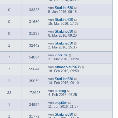
von
StarLine630
0
33323
5. Jun 2016, 09:18
von
StarLine630
0
31680
15. Mai 2016, 17:38
von
StarLine630
0
31238
8. Mai 2016, 09:20
von
StarLine630
1
32442
2. Mai 2016, 15:35
von
vinci_da
7
54834
31. Mär 2016, 13:24
von
Altmaerker39638
7
55644
18. Feb 2016, 09:50
von
StarLine630
2
35679
14. Feb 2016, 09:10
von
olemag
33
172923
4. Feb 2016, 06:25
von
oldpitter
1
34994
11. Jan 2016, 21:37
von
StarLine630
1
31779