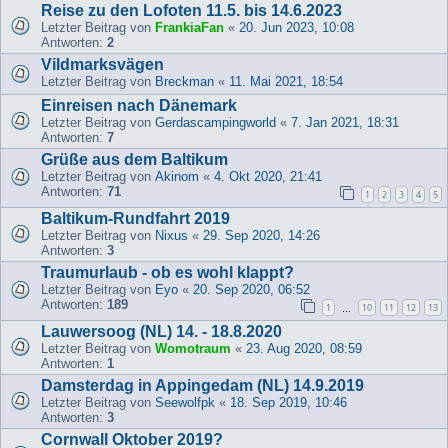
Reise zu den Lofoten 11.5. bis 14.6.2023
Letzter Beitrag von
FrankiaFan
«
20. Jun 2023, 10:08
Antworten:
2
Vildmarksvägen
Letzter Beitrag von
Breckman
«
11. Mai 2021, 18:54
Einreisen nach Dänemark
Letzter Beitrag von
Gerdascampingworld
«
7. Jan 2021, 18:31
Antworten:
7
Grüße aus dem Baltikum
Letzter Beitrag von
Akinom
«
4. Okt 2020, 21:41
Antworten:
71
1
2
3
4
5
Baltikum-Rundfahrt 2019
Letzter Beitrag von
Nixus
«
29. Sep 2020, 14:26
Antworten:
3
Traumurlaub - ob es wohl klappt?
Letzter Beitrag von
Eyo
«
20. Sep 2020, 06:52
Antworten:
189
1
10
11
12
13
…
Lauwersoog (NL) 14. - 18.8.2020
Letzter Beitrag von
Womotraum
«
23. Aug 2020, 08:59
Antworten:
1
Damsterdag in Appingedam (NL) 14.9.2019
Letzter Beitrag von
Seewolfpk
«
18. Sep 2019, 10:46
Antworten:
3
Cornwall Oktober 2019?