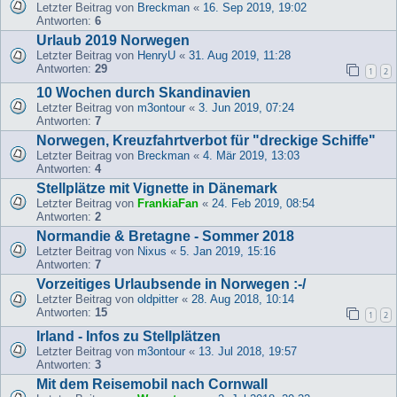
Letzter Beitrag von
Breckman
«
16. Sep 2019, 19:02
Antworten:
6
Urlaub 2019 Norwegen
Letzter Beitrag von
HenryU
«
31. Aug 2019, 11:28
Antworten:
29
1
2
10 Wochen durch Skandinavien
Letzter Beitrag von
m3ontour
«
3. Jun 2019, 07:24
Antworten:
7
Norwegen, Kreuzfahrtverbot für "dreckige Schiffe"
Letzter Beitrag von
Breckman
«
4. Mär 2019, 13:03
Antworten:
4
Stellplätze mit Vignette in Dänemark
Letzter Beitrag von
FrankiaFan
«
24. Feb 2019, 08:54
Antworten:
2
Normandie & Bretagne - Sommer 2018
Letzter Beitrag von
Nixus
«
5. Jan 2019, 15:16
Antworten:
7
Vorzeitiges Urlaubsende in Norwegen :-/
Letzter Beitrag von
oldpitter
«
28. Aug 2018, 10:14
Antworten:
15
1
2
Irland - Infos zu Stellplätzen
Letzter Beitrag von
m3ontour
«
13. Jul 2018, 19:57
Antworten:
3
Mit dem Reisemobil nach Cornwall