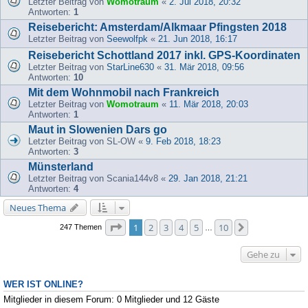
Letzter Beitrag von
Womotraum
«
2. Jul 2018, 20:32
Antworten:
1
Reisebericht: Amsterdam/Alkmaar Pfingsten 2018
Letzter Beitrag von
Seewolfpk
«
21. Jun 2018, 16:17
Reisebericht Schottland 2017 inkl. GPS-Koordinaten
Letzter Beitrag von
StarLine630
«
31. Mär 2018, 09:56
Antworten:
10
Mit dem Wohnmobil nach Frankreich
Letzter Beitrag von
Womotraum
«
11. Mär 2018, 20:03
Antworten:
1
Maut in Slowenien Dars go
Letzter Beitrag von
SL-OW
«
9. Feb 2018, 18:23
Antworten:
3
Münsterland
Letzter Beitrag von
Scania144v8
«
29. Jan 2018, 21:21
Antworten:
4
Neues Thema
Seite
1
von
10
1
2
3
4
5
10
Nächste
247 Themen
…
Gehe zu
WER IST ONLINE?
Mitglieder in diesem Forum: 0 Mitglieder und 12 Gäste