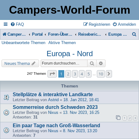
Campers-World-Forum
FAQ
Registrieren
Anmelden
Campers-World-Forum
Portal
Foren-Übersicht
Reiseberichte & Reisetipps, Stell- & Campingplätze
Europa - Nord
Unbeantwortete Themen
Aktive Themen
u
Europa - Nord
c
h
Suche
Erweiterte Suche
Neues Thema
e
Seite
1
von
10
1
2
3
4
5
10
Nächste
247 Themen
…
Themen
Stellplätze & interaktive Landkarte
Letzter Beitrag von
Astrid
«
18. Jan 2012, 18:41
Sommerreise durch Schweden 2023
Letzter Beitrag von
Nixus
«
13. Nov 2023, 16:25
Antworten:
31
1
2
3
Ein paar Tage nach Groß-Wasserland
Letzter Beitrag von
Nixus
«
8. Nov 2023, 13:20
Antworten:
7