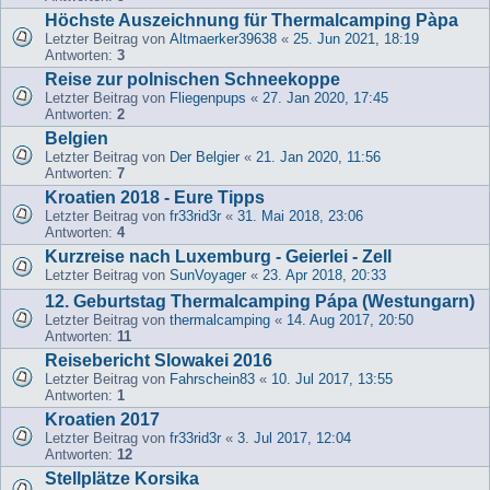
Höchste Auszeichnung für Thermalcamping Pàpa
Letzter Beitrag von
Altmaerker39638
«
25. Jun 2021, 18:19
Antworten:
3
Reise zur polnischen Schneekoppe
Letzter Beitrag von
Fliegenpups
«
27. Jan 2020, 17:45
Antworten:
2
Belgien
Letzter Beitrag von
Der Belgier
«
21. Jan 2020, 11:56
Antworten:
7
Kroatien 2018 - Eure Tipps
Letzter Beitrag von
fr33rid3r
«
31. Mai 2018, 23:06
Antworten:
4
Kurzreise nach Luxemburg - Geierlei - Zell
Letzter Beitrag von
SunVoyager
«
23. Apr 2018, 20:33
12. Geburtstag Thermalcamping Pápa (Westungarn)
Letzter Beitrag von
thermalcamping
«
14. Aug 2017, 20:50
Antworten:
11
Reisebericht Slowakei 2016
Letzter Beitrag von
Fahrschein83
«
10. Jul 2017, 13:55
Antworten:
1
Kroatien 2017
Letzter Beitrag von
fr33rid3r
«
3. Jul 2017, 12:04
Antworten:
12
Stellplätze Korsika