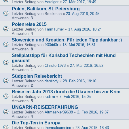
Letzter Beitrag von
Hardlger
«
27. Mär 2017, 19:49
Polen, Baltikum, St. Petersburg
Letzter Beitrag von
Breckman
«
23. Aug 2016, 20:45
Antworten:
3
Polenreise 2015
Letzter Beitrag von
TmmTurner
«
17. Aug 2016, 10:24
Antworten:
4
Slowenien und Kroatien: Für jeden Tipp dankbar :)
Letzter Beitrag von
fr33rid3r
«
18. Mai 2016, 16:31
Antworten:
8
Stellplatztipp für Karlsbad Tschechien mit Hund
gesucht
Letzter Beitrag von
Christof1978
«
27. Mär 2016, 16:52
Antworten:
1
Südpolen Reisebericht
Letzter Beitrag von
derAndy
«
28. Feb 2016, 19:16
Antworten:
2
Reise im Jahr 2013 durch die Ukraine bis zur Krim
Letzter Beitrag von
rudi-m
«
7. Feb 2016, 15:05
Antworten:
5
UNGARN-REISEERFAHRUNG
Letzter Beitrag von
Altmaerker39638
«
2. Feb 2016, 19:37
Antworten:
4
Die Top-Ten in Europa
Letzter Beitrag von
thermalcamping
«
28. Aug 2015, 18:43