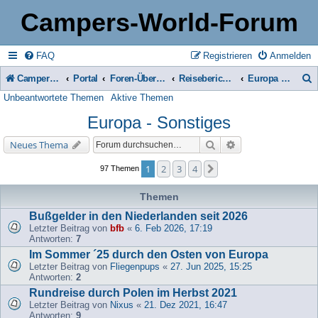
Campers-World-Forum
FAQ
Registrieren
Anmelden
Campers-World-Forum
Portal
Foren-Übersicht
Reiseberichte & Reisetipps, Stell- & Campingplätze
Europa - Sonstiges
Unbeantwortete Themen
Aktive Themen
u
Europa - Sonstiges
c
h
Suche
Erweiterte Suche
Neues Thema
e
1
2
3
4
Nächste
97 Themen
Themen
Bußgelder in den Niederlanden seit 2026
Letzter Beitrag von
bfb
«
6. Feb 2026, 17:19
Antworten:
7
Im Sommer ´25 durch den Osten von Europa
Letzter Beitrag von
Fliegenpups
«
27. Jun 2025, 15:25
Antworten:
2
Rundreise durch Polen im Herbst 2021
Letzter Beitrag von
Nixus
«
21. Dez 2021, 16:47
Antworten:
9