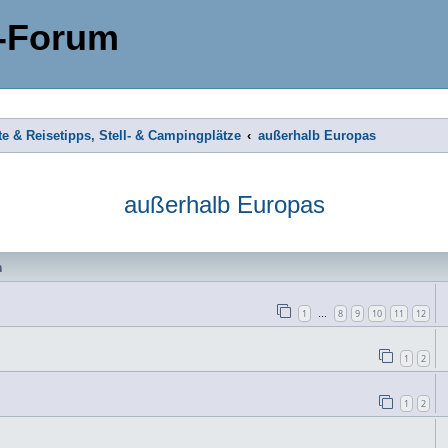
-Forum
te & Reisetipps, Stell- & Campingplätze
außerhalb Europas
außerhalb Europas
n
1
8
9
10
11
12
…
1
2
1
2