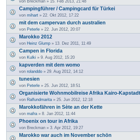
von
Breckman
» 15. Feb 2013, 21:48
Campingführer / Campingcard für Türkei
von
mihart
» 22. Okt 2012, 17:22
mit dem campervan durch australien
von
Peterle
» 22. Jun 2012, 20:07
Marokko 2012
von
Heinz Glump
» 13. Dez 2011, 11:49
Campen in Florida
von
Kulki
» 9. Aug 2012, 15:20
kapverden mit dem womo
von
rolanddo
» 29. Aug 2012, 14:12
tunesien
von
Peterle
» 25. Jun 2012, 18:51
Organisierte Wohnmobilreise Afrika Kairo-Kapstad
von
Ralfundmarita
» 25. Jun 2012, 12:18
Marokkofähren in Sète an der Kette
von
mafra
» 8. Jan 2012, 11:44
Phoenix on tour in Afrika
von
Breckman
» 3. Apr 2012, 19:27
Marokko war auch im November schön