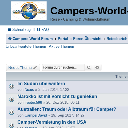
Campers-World
Reise - Camping & Wohnmobilforum
Schnellzugriff
FAQ
Campers-World-Forum
Portal
Foren-Übersicht
Reiseberich
Unbeantwortete Themen
Aktive Themen
Suche
Erweiterte Suche
Neues Thema
Theme
Im Süden überwintern
von
Nixus
» 3. Jan 2014, 17:22
Marokko ist mit Vorsicht zu genießen
von
freetec598
» 20. Dez 2018, 06:11
Australien: Traum oder Albtraum für Camper?
von
CamperDavid
» 19. Sep 2017, 14:27
Camper-Vermietung in den USA