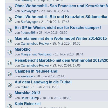
von
derAndy
» 12. Apr 2015, 16:57
Ohne Wohnmobil - San Francisco und Kreuzfahrt 
von
SunVoyager
» 29. Jan 2017, 23:06
Ohne Wohnmobil - Rio und Kreuzfahrt Südamerika
von
SunVoyager
» 21. Feb 2016, 17:43
Ein SP im Winter, nicht nur für Kuschelcamper !
von
freetec598
» 28. Nov 2016, 08:30
Mauretanien mit dem Wohnmobil Winter 2014/2015
von
Campingbus-Rocker
» 25. Mai 2014, 10:30
Marokko
von
Margret und Wolfgang
» 13. Nov 2013, 18:44
Reisebericht Marokko mit dem Wohnmobil 2013/20
von
Campingbus-Rocker
» 23. Feb 2014, 17:06
Campen in Neuseeland
von
sentaron
» 28. Jun 2012, 22:14
Auf dem Landweg in die Türkei
von
mihart
» 1. Feb 2013, 15:18
Marokko 2013
von
Heinz Glump
» 10. Jun 2013, 18:25
Kein Reiseziel