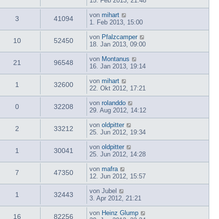
15. Feb 2013, 21:48
von
mihart
3
41094
1. Feb 2013, 15:00
von
Pfalzcamper
10
52450
18. Jan 2013, 09:00
von
Montanus
21
96548
16. Jan 2013, 19:14
von
mihart
1
32600
22. Okt 2012, 17:21
von
rolanddo
0
32208
29. Aug 2012, 14:12
von
oldpitter
2
33212
25. Jun 2012, 19:34
von
oldpitter
1
30041
25. Jun 2012, 14:28
von
mafra
7
47350
12. Jun 2012, 15:57
von
Jubel
1
32443
3. Apr 2012, 21:21
von
Heinz Glump
16
82256