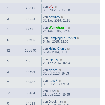
von
bfb
1
28615
30. Jan 2017, 07:08
von
derAndy
3
38523
30. Nov 2016, 11:18
von
Womotraum
1
27431
28. Nov 2016, 13:02
von
Campingbus-Rocker
6
50705
5. Jun 2015, 22:30
von
Heinz Glump
32
158540
5. Mai 2014, 00:03
von
oipmay
5
48651
25. Feb 2014, 16:54
von
epicos
3
44306
30. Jul 2013, 19:53
von
hansP
2
43207
30. Jul 2013, 09:33
von
Jubel
12
66154
12. Jun 2013, 19:35
von
Breckman
0
34013