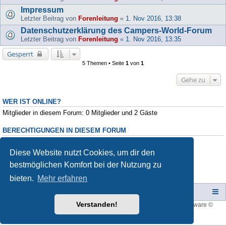
Impressum
Letzter Beitrag von
Forenleitung
«
1. Nov 2016, 13:38
Datenschutzerklärung des Campers-World-Forum
Letzter Beitrag von
Forenleitung
«
1. Nov 2016, 13:35
Gesperrt
5 Themen • Seite
1
von
1
Gehe zu
WER IST ONLINE?
Mitglieder in diesem Forum: 0 Mitglieder und 2 Gäste
BERECHTIGUNGEN IN DIESEM FORUM
Du darfst
keine
neuen Themen in diesem Forum erstellen.
Du darfst
keine
Antworten zu Themen in diesem Forum erstellen.
Diese Website nutzt Cookies, um dir den
Du darfst deine Beiträge in diesem Forum
nicht
ändern.
bestmöglichen Komfort bei der Nutzung zu
Du darfst deine Beiträge in diesem Forum
nicht
löschen.
Du darfst
keine
Dateianhänge in diesem Forum erstellen.
bieten.
Mehr erfahren
Campers-World-Forum
Portal
Foren-Übersicht
Verstanden!
Style developer by
forum tricolor
,
Powered by
phpBB
® Forum Software ©
phpBB Limited
Deutsche Übersetzung durch
phpBB.de