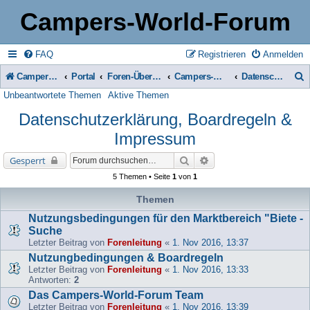
Campers-World-Forum
FAQ
Registrieren
Anmelden
Campers-World-Forum
Portal
Foren-Übersicht
Campers-World-Forum Intern
Datenschutzerklärung, Boardregeln & Impressum
Unbeantwortete Themen
Aktive Themen
u
Datenschutzerklärung, Boardregeln &
c
Impressum
h
e
Suche
Erweiterte Suche
Gesperrt
5 Themen • Seite
1
von
1
Themen
Nutzungsbedingungen für den Marktbereich "Biete -
Suche
Letzter Beitrag von
Forenleitung
«
1. Nov 2016, 13:37
Nutzungbedingungen & Boardregeln
Letzter Beitrag von
Forenleitung
«
1. Nov 2016, 13:33
Antworten:
2
Das Campers-World-Forum Team
Letzter Beitrag von
Forenleitung
«
1. Nov 2016, 13:39