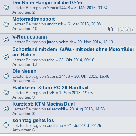
Der Neue Hänger mit die GS'en
Letzter Beitrag von
Scania144v8
«
8. Mär 2015, 09:24
Antworten:
2
Motorradtransport
Letzter Beitrag von
angitruck
«
6. Mär 2015, 20:08
Antworten:
46
1
2
3
4
V-Rodgespann
Letzter Beitrag von
jürgen schmidt
«
29. Nov 2014, 13:19
Schottland mit dem KaWa - mit oder ohne Motorräder
am Haken
Letzter Beitrag von
rabe
«
23. Okt 2014, 09:16
Antworten:
13
Die Neuen
Letzter Beitrag von
Scania144v8
«
20. Okt 2013, 16:48
Antworten:
4
Haibike eq Xduro RC 26 Hardtrail
Letzter Beitrag von
RvB
«
1. Sep 2013, 19:05
Antworten:
9
Kurztest: KTM Macina Dual
Letzter Beitrag von
reisemobil
«
20. Aug 2013, 14:53
Antworten:
3
sonntag gehts los
Letzter Beitrag von
audibirne
«
24. Jul 2013, 22:26
Antworten:
6