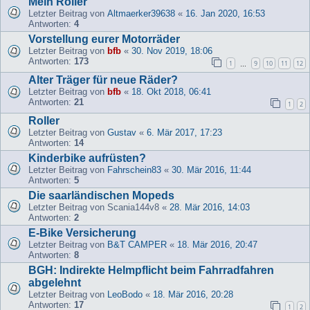
Mein Roller
Letzter Beitrag von
Altmaerker39638
«
16. Jan 2020, 16:53
Antworten:
4
Vorstellung eurer Motorräder
Letzter Beitrag von
bfb
«
30. Nov 2019, 18:06
Antworten:
173
1
9
10
11
12
…
Alter Träger für neue Räder?
Letzter Beitrag von
bfb
«
18. Okt 2018, 06:41
Antworten:
21
1
2
Roller
Letzter Beitrag von
Gustav
«
6. Mär 2017, 17:23
Antworten:
14
Kinderbike aufrüsten?
Letzter Beitrag von
Fahrschein83
«
30. Mär 2016, 11:44
Antworten:
5
Die saarländischen Mopeds
Letzter Beitrag von
Scania144v8
«
28. Mär 2016, 14:03
Antworten:
2
E-Bike Versicherung
Letzter Beitrag von
B&T CAMPER
«
18. Mär 2016, 20:47
Antworten:
8
BGH: Indirekte Helmpflicht beim Fahrradfahren
abgelehnt
Letzter Beitrag von
LeoBodo
«
18. Mär 2016, 20:28
Antworten:
17
1
2