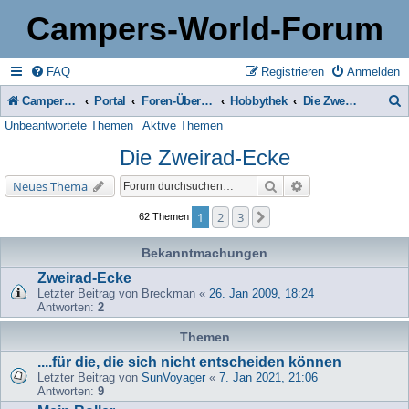
Campers-World-Forum
FAQ
Registrieren
Anmelden
Campers-World-Forum
Portal
Foren-Übersicht
Hobbythek
Die Zweirad-Ecke
Unbeantwortete Themen
Aktive Themen
u
Die Zweirad-Ecke
c
h
Suche
Erweiterte Suche
Neues Thema
e
1
2
3
Nächste
62 Themen
Bekanntmachungen
Zweirad-Ecke
Letzter Beitrag von
Breckman
«
26. Jan 2009, 18:24
Antworten:
2
Themen
....für die, die sich nicht entscheiden können
Letzter Beitrag von
SunVoyager
«
7. Jan 2021, 21:06
Antworten:
9