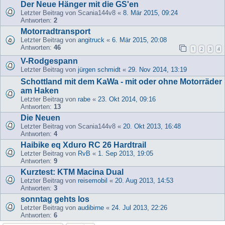
Der Neue Hänger mit die GS'en
Letzter Beitrag von
Scania144v8
«
8. Mär 2015, 09:24
Antworten:
2
Motorradtransport
Letzter Beitrag von
angitruck
«
6. Mär 2015, 20:08
Antworten:
46
1
2
3
4
V-Rodgespann
Letzter Beitrag von
jürgen schmidt
«
29. Nov 2014, 13:19
Schottland mit dem KaWa - mit oder ohne Motorräder
am Haken
Letzter Beitrag von
rabe
«
23. Okt 2014, 09:16
Antworten:
13
Die Neuen
Letzter Beitrag von
Scania144v8
«
20. Okt 2013, 16:48
Antworten:
4
Haibike eq Xduro RC 26 Hardtrail
Letzter Beitrag von
RvB
«
1. Sep 2013, 19:05
Antworten:
9
Kurztest: KTM Macina Dual
Letzter Beitrag von
reisemobil
«
20. Aug 2013, 14:53
Antworten:
3
sonntag gehts los
Letzter Beitrag von
audibirne
«
24. Jul 2013, 22:26
Antworten:
6