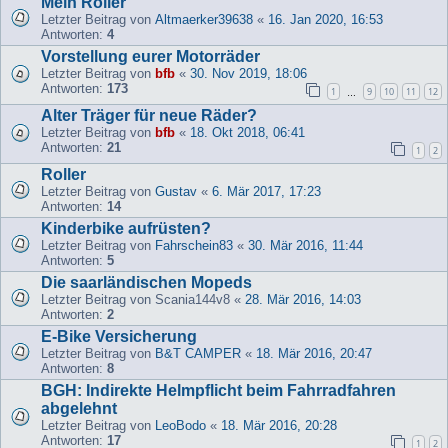
Mein Roller
Letzter Beitrag von
Altmaerker39638
«
16. Jan 2020, 16:53
Antworten:
4
Vorstellung eurer Motorräder
Letzter Beitrag von
bfb
«
30. Nov 2019, 18:06
Antworten:
173
1
9
10
11
12
…
Alter Träger für neue Räder?
Letzter Beitrag von
bfb
«
18. Okt 2018, 06:41
Antworten:
21
1
2
Roller
Letzter Beitrag von
Gustav
«
6. Mär 2017, 17:23
Antworten:
14
Kinderbike aufrüsten?
Letzter Beitrag von
Fahrschein83
«
30. Mär 2016, 11:44
Antworten:
5
Die saarländischen Mopeds
Letzter Beitrag von
Scania144v8
«
28. Mär 2016, 14:03
Antworten:
2
E-Bike Versicherung
Letzter Beitrag von
B&T CAMPER
«
18. Mär 2016, 20:47
Antworten:
8
BGH: Indirekte Helmpflicht beim Fahrradfahren
abgelehnt
Letzter Beitrag von
LeoBodo
«
18. Mär 2016, 20:28
Antworten:
17
1
2