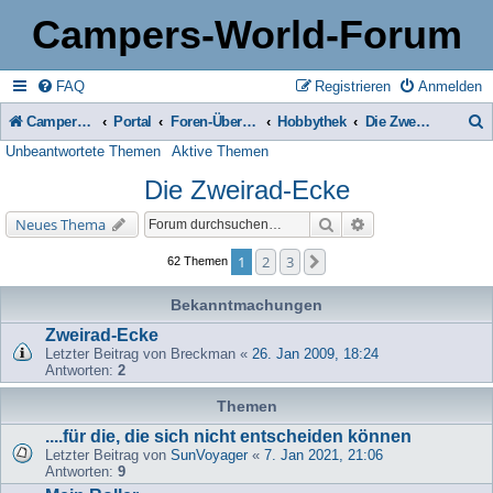
Campers-World-Forum
FAQ
Registrieren
Anmelden
Campers-World-Forum
Portal
Foren-Übersicht
Hobbythek
Die Zweirad-Ecke
Unbeantwortete Themen
Aktive Themen
u
Die Zweirad-Ecke
c
h
Suche
Erweiterte Suche
Neues Thema
e
1
2
3
Nächste
62 Themen
Bekanntmachungen
Zweirad-Ecke
Letzter Beitrag von
Breckman
«
26. Jan 2009, 18:24
Antworten:
2
Themen
....für die, die sich nicht entscheiden können
Letzter Beitrag von
SunVoyager
«
7. Jan 2021, 21:06
Antworten:
9