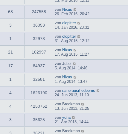
13. Mär 2016, 12:11
von
Nixus
68
247558
26. Feb 2016, 20:42
von
oldpitter
3
36053
14. Jan 2016, 23:31
von
oldpitter
1
32973
31. Aug 2015, 12:12
von
Nixus
21
102997
17. Aug 2015, 11:27
von
Jubel
17
84937
5. Aug 2014, 14:46
von
Nixus
1
32581
1. Aug 2014, 13:47
von
rainerausrhedeems
4
1626190
24. Jun 2013, 11:19
von
Breckman
4
4250752
13. Jun 2013, 21:25
von
ydna
3
35625
21. Apr 2013, 14:44
von
Breckman
3
36221