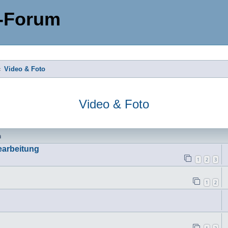
-Forum
Video & Foto
Video & Foto
n
earbeitung
1
2
3
1
2