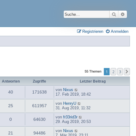
Suche
Erwei
Registrieren
Anmelden
1
2
3
Nä
55 Themen
Antworten
Zugriffe
Letzter Beitrag
von
Nixus
40
171638
17. Feb 2019, 18:42
von
HenryU
25
611957
31. Aug 2019, 11:32
von
fr33rid3r
0
64630
29. Aug 2019, 20:53
von
Nixus
21
94486
7. Mär 2019, 23:11