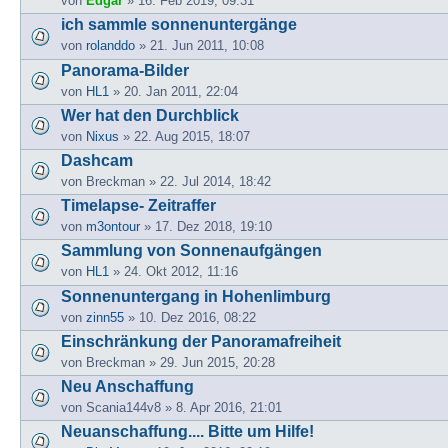
von
Edgar
» 16. Feb 2019, 09:31
ich sammle sonnenuntergänge
von
rolanddo
» 21. Jun 2011, 10:08
Panorama-Bilder
von
HL1
» 20. Jan 2011, 22:04
Wer hat den Durchblick
von
Nixus
» 22. Aug 2015, 18:07
Dashcam
von
Breckman
» 22. Jul 2014, 18:42
Timelapse- Zeitraffer
von
m3ontour
» 17. Dez 2018, 19:10
Sammlung von Sonnenaufgängen
von
HL1
» 24. Okt 2012, 11:16
Sonnenuntergang in Hohenlimburg
von
zinn55
» 10. Dez 2016, 08:22
Einschränkung der Panoramafreiheit
von
Breckman
» 29. Jun 2015, 20:28
Neu Anschaffung
von
Scania144v8
» 8. Apr 2016, 21:01
Neuanschaffung.... Bitte um Hilfe!