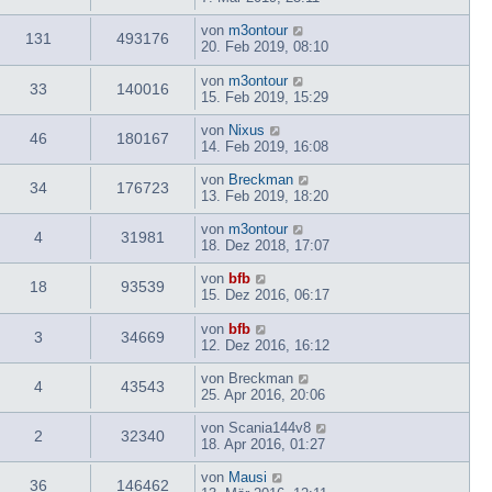
von
m3ontour
131
493176
20. Feb 2019, 08:10
von
m3ontour
33
140016
15. Feb 2019, 15:29
von
Nixus
46
180167
14. Feb 2019, 16:08
von
Breckman
34
176723
13. Feb 2019, 18:20
von
m3ontour
4
31981
18. Dez 2018, 17:07
von
bfb
18
93539
15. Dez 2016, 06:17
von
bfb
3
34669
12. Dez 2016, 16:12
von
Breckman
4
43543
25. Apr 2016, 20:06
von
Scania144v8
2
32340
18. Apr 2016, 01:27
von
Mausi
36
146462