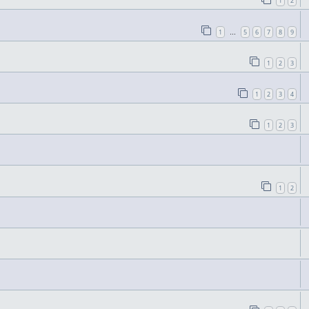
1
2
1
5
6
7
8
9
…
1
2
3
1
2
3
4
1
2
3
1
2