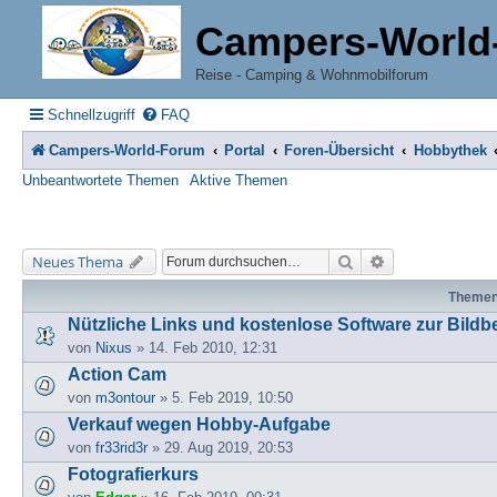
Campers-World
Reise - Camping & Wohnmobilforum
Schnellzugriff
FAQ
Campers-World-Forum
Portal
Foren-Übersicht
Hobbythek
Unbeantwortete Themen
Aktive Themen
Suche
Erweiterte Suche
Neues Thema
Theme
Nützliche Links und kostenlose Software zur Bildb
von
Nixus
» 14. Feb 2010, 12:31
Action Cam
von
m3ontour
» 5. Feb 2019, 10:50
Verkauf wegen Hobby-Aufgabe
von
fr33rid3r
» 29. Aug 2019, 20:53
Fotografierkurs