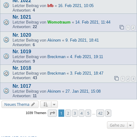
Nr. 1022
Letzter Beitrag von
bfb
«
16. Feb 2021, 10:05
Antworten:
4
Nr. 1021
Letzter Beitrag von
Womotraum
«
14. Feb 2021, 11:44
Antworten:
22
1
2
Nr. 1020
Letzter Beitrag von
Akinom
«
9. Feb 2021, 18:41
Antworten:
6
Nr. 1019
Letzter Beitrag von
Breckman
«
4. Feb 2021, 19:11
Antworten:
9
Nr. 1018
Letzter Beitrag von
Breckman
«
3. Feb 2021, 18:47
Antworten:
43
1
2
3
Nr. 1017
Letzter Beitrag von
Akinom
«
27. Jan 2021, 15:08
Antworten:
11
Neues Thema
Seite
1
von
42
1
2
3
4
5
42
Nächste
1039 Themen
…
Gehe zu