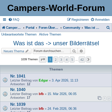
Campers-World-Forum
FAQ
Registrieren
Anmelden
Campers-World-Forum
Portal
Foren-Übersicht
Community
Was ist das -> unser Bilderrätsel
Unbeantwortete Themen
Aktive Themen
u
Was ist das -> unser Bilderrätsel
c
h
Suche
Erweiterte Suche
Neues Thema
e
Seite
1
von
42
1
2
3
4
5
42
Nächste
1039 Themen
…
Themen
Nr. 1041
Letzter Beitrag von
Edgar
«
3. Apr 2026, 11:13
Antworten:
12
Nr. 1040
Letzter Beitrag von
bfb
«
15. Mär 2026, 06:05
Antworten:
17
1
2
Nr. 1039
Letzter Beitrag von
bfb
«
24. Feb 2026, 06:36