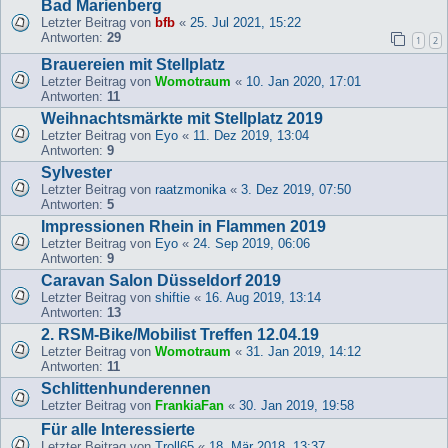
Bad Marienberg
Letzter Beitrag von
bfb
«
25. Jul 2021, 15:22
Antworten:
29
1
2
Brauereien mit Stellplatz
Letzter Beitrag von
Womotraum
«
10. Jan 2020, 17:01
Antworten:
11
Weihnachtsmärkte mit Stellplatz 2019
Letzter Beitrag von
Eyo
«
11. Dez 2019, 13:04
Antworten:
9
Sylvester
Letzter Beitrag von
raatzmonika
«
3. Dez 2019, 07:50
Antworten:
5
Impressionen Rhein in Flammen 2019
Letzter Beitrag von
Eyo
«
24. Sep 2019, 06:06
Antworten:
9
Caravan Salon Düsseldorf 2019
Letzter Beitrag von
shiftie
«
16. Aug 2019, 13:14
Antworten:
13
2. RSM-Bike/Mobilist Treffen 12.04.19
Letzter Beitrag von
Womotraum
«
31. Jan 2019, 14:12
Antworten:
11
Schlittenhunderennen
Letzter Beitrag von
FrankiaFan
«
30. Jan 2019, 19:58
Für alle Interessierte
Letzter Beitrag von
Troll65
«
18. Mär 2018, 13:37