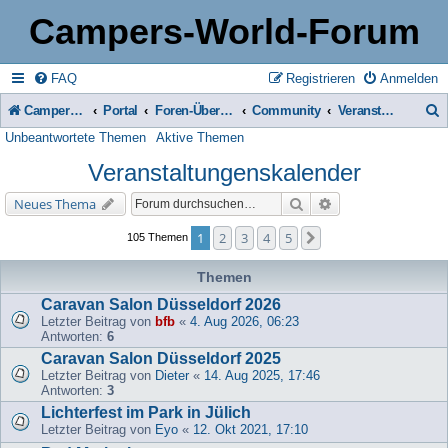
Campers-World-Forum
FAQ
Registrieren
Anmelden
Campers-World-Forum
Portal
Foren-Übersicht
Community
Veranstaltungenskalender
Unbeantwortete Themen
Aktive Themen
u
Veranstaltungenskalender
c
h
Suche
Erweiterte Suche
Neues Thema
e
1
2
3
4
5
Nächste
105 Themen
Themen
Caravan Salon Düsseldorf 2026
Letzter Beitrag von
bfb
«
4. Aug 2026, 06:23
Antworten:
6
Caravan Salon Düsseldorf 2025
Letzter Beitrag von
Dieter
«
14. Aug 2025, 17:46
Antworten:
3
Lichterfest im Park in Jülich
Letzter Beitrag von
Eyo
«
12. Okt 2021, 17:10