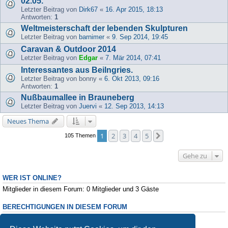
02.05.
Letzter Beitrag von
Dirk67
«
16. Apr 2015, 18:13
Antworten:
1
Weltmeisterschaft der lebenden Skulpturen
Letzter Beitrag von
barnimer
«
9. Sep 2014, 19:45
Caravan & Outdoor 2014
Letzter Beitrag von
Edgar
«
7. Mär 2014, 07:41
Interessantes aus Beilngries.
Letzter Beitrag von
bonny
«
6. Okt 2013, 09:16
Antworten:
1
Nußbaumallee in Brauneberg
Letzter Beitrag von
Juervi
«
12. Sep 2013, 14:13
Neues Thema
1
2
3
4
5
Nächste
105 Themen
Gehe zu
WER IST ONLINE?
Mitglieder in diesem Forum: 0 Mitglieder und 3 Gäste
BERECHTIGUNGEN IN DIESEM FORUM
Du darfst
keine
neuen Themen in diesem Forum erstellen.
Du darfst
keine
Antworten zu Themen in diesem Forum erstellen.