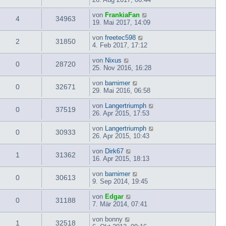
von
FrankiaFan
4
34963
19. Mai 2017, 14:09
von
freetec598
2
31850
4. Feb 2017, 17:12
von
Nixus
0
28720
25. Nov 2016, 16:28
von
barnimer
0
32671
29. Mai 2016, 06:58
von
Langertriumph
0
37519
26. Apr 2015, 17:53
von
Langertriumph
0
30933
26. Apr 2015, 10:43
von
Dirk67
1
31362
16. Apr 2015, 18:13
von
barnimer
0
30613
9. Sep 2014, 19:45
von
Edgar
0
31188
7. Mär 2014, 07:41
von
bonny
1
32518