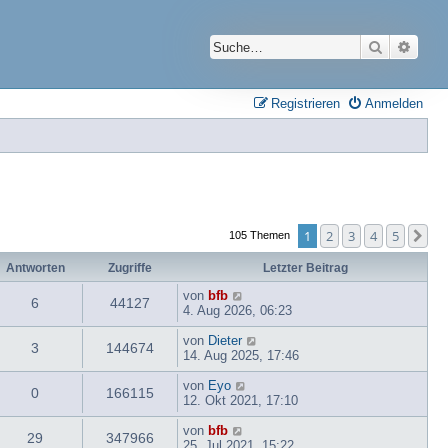
Suche
Erwei
Registrieren
Anmelden
1
2
3
4
5
Nä
105 Themen
Antworten
Zugriffe
Letzter Beitrag
von
bfb
6
44127
4. Aug 2026, 06:23
von
Dieter
3
144674
14. Aug 2025, 17:46
von
Eyo
0
166115
12. Okt 2021, 17:10
von
bfb
29
347966
25. Jul 2021, 15:22