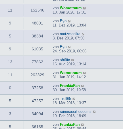
von
Womotraum
11
152546
10. Jan 2020, 17:01
von
Eyo
9
48691
11. Dez 2019, 13:04
von
raatzmonika
5
38384
3. Dez 2019, 07:50
von
Eyo
9
61035
24. Sep 2019, 06:06
von
shiftie
13
77862
16. Aug 2019, 13:14
von
Womotraum
11
262329
31. Jan 2019, 14:12
von
FrankiaFan
0
37258
30. Jan 2019, 19:58
von
Troll65
5
47257
18. Mär 2018, 13:37
von
rainerausrhedeems
3
34094
19. Feb 2018, 18:09
von
FrankiaFan
5
36165
26. Aug 2017, 06:44