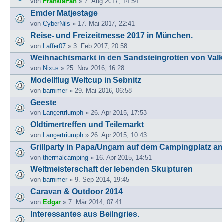
von
FrankiaFan
» 7. Aug 2017, 14:54
Emder Matjestage
von
CyberNils
» 17. Mai 2017, 22:41
Reise- und Freizeitmesse 2017 in München.
von
Laffer07
» 3. Feb 2017, 20:58
Weihnachtsmarkt in den Sandsteingrotten von Val
von
Nixus
» 25. Nov 2016, 16:28
Modellflug Weltcup in Sebnitz
von
barnimer
» 29. Mai 2016, 06:58
Geeste
von
Langertriumph
» 26. Apr 2015, 17:53
Oldtimertreffen und Teilemarkt
von
Langertriumph
» 26. Apr 2015, 10:43
Grillparty in Papa/Ungarn auf dem Campingplatz am
von
thermalcamping
» 16. Apr 2015, 14:51
Weltmeisterschaft der lebenden Skulpturen
von
barnimer
» 9. Sep 2014, 19:45
Caravan & Outdoor 2014
von
Edgar
» 7. Mär 2014, 07:41
Interessantes aus Beilngries.