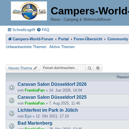
Campers-World
Reise - Camping & Wohnmobilforum
Schnellzugriff
FAQ
Campers-World-Forum
Portal
Foren-Übersicht
Community
Unbeantwortete Themen
Aktive Themen
Suche
Erweiterte Suche
Neues Thema
Theme
Caravan Salon Düsseldorf 2026
von
FrankiaFan
» 14. Jun 2026, 14:04
Caravan Salon Düsseldorf 2025
von
FrankiaFan
» 7. Aug 2025, 11:46
Lichterfest im Park in Jülich
von
Eyo
» 12. Okt 2021, 17:10
Bad Marienberg