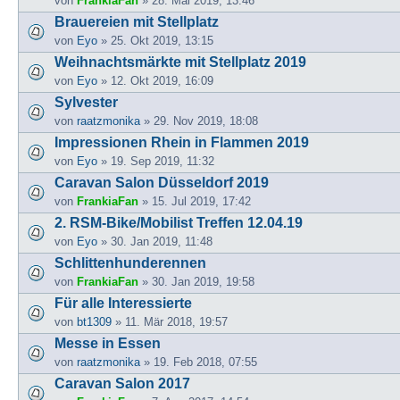
von
FrankiaFan
» 28. Mai 2019, 13:46
Brauereien mit Stellplatz
von
Eyo
» 25. Okt 2019, 13:15
Weihnachtsmärkte mit Stellplatz 2019
von
Eyo
» 12. Okt 2019, 16:09
Sylvester
von
raatzmonika
» 29. Nov 2019, 18:08
Impressionen Rhein in Flammen 2019
von
Eyo
» 19. Sep 2019, 11:32
Caravan Salon Düsseldorf 2019
von
FrankiaFan
» 15. Jul 2019, 17:42
2. RSM-Bike/Mobilist Treffen 12.04.19
von
Eyo
» 30. Jan 2019, 11:48
Schlittenhunderennen
von
FrankiaFan
» 30. Jan 2019, 19:58
Für alle Interessierte
von
bt1309
» 11. Mär 2018, 19:57
Messe in Essen
von
raatzmonika
» 19. Feb 2018, 07:55
Caravan Salon 2017