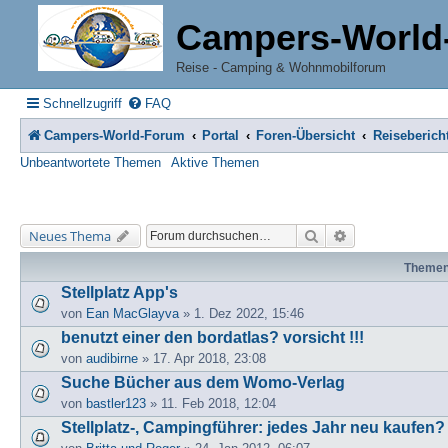
Campers-World
Reise - Camping & Wohnmobilforum
Schnellzugriff
FAQ
Campers-World-Forum
Portal
Foren-Übersicht
Reiseberich
Unbeantwortete Themen
Aktive Themen
Suche
Erweiterte Suche
Neues Thema
Theme
Stellplatz App's
von
Ean MacGlayva
» 1. Dez 2022, 15:46
benutzt einer den bordatlas? vorsicht !!!
von
audibirne
» 17. Apr 2018, 23:08
Suche Bücher aus dem Womo-Verlag
von
bastler123
» 11. Feb 2018, 12:04
Stellplatz-, Campingführer: jedes Jahr neu kaufen?