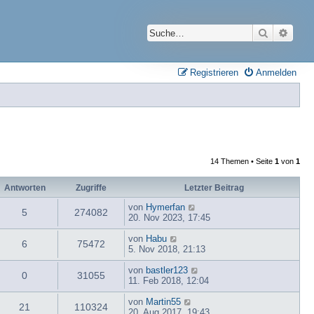
Suche
Erwei
Registrieren
Anmelden
14 Themen • Seite
1
von
1
Antworten
Zugriffe
Letzter Beitrag
von
Hymerfan
5
274082
20. Nov 2023, 17:45
von
Habu
6
75472
5. Nov 2018, 21:13
von
bastler123
0
31055
11. Feb 2018, 12:04
von
Martin55
21
110324
20. Aug 2017, 19:43