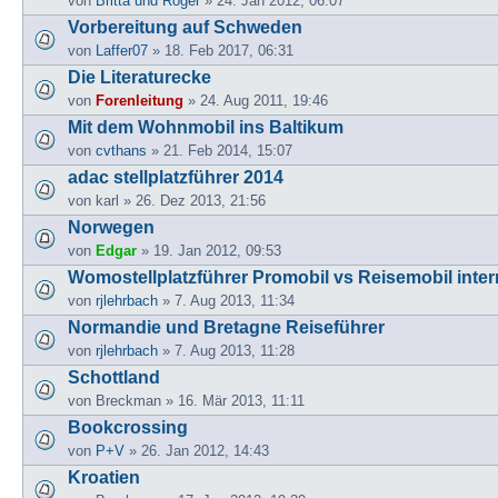
von
Britta und Roger
» 24. Jan 2012, 06:07
Vorbereitung auf Schweden
von
Laffer07
» 18. Feb 2017, 06:31
Die Literaturecke
von
Forenleitung
» 24. Aug 2011, 19:46
Mit dem Wohnmobil ins Baltikum
von
cvthans
» 21. Feb 2014, 15:07
adac stellplatzführer 2014
von
karl
» 26. Dez 2013, 21:56
Norwegen
von
Edgar
» 19. Jan 2012, 09:53
Womostellplatzführer Promobil vs Reisemobil inter
von
rjlehrbach
» 7. Aug 2013, 11:34
Normandie und Bretagne Reiseführer
von
rjlehrbach
» 7. Aug 2013, 11:28
Schottland
von
Breckman
» 16. Mär 2013, 11:11
Bookcrossing
von
P+V
» 26. Jan 2012, 14:43
Kroatien