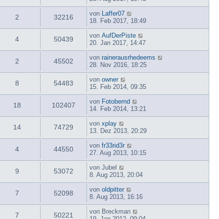
von
Laffer07
2
32216
18. Feb 2017, 18:49
von
AufDerPiste
4
50439
20. Jan 2017, 14:47
von
rainerausrhedeems
2
45502
28. Nov 2016, 18:25
von
owner
8
54483
15. Feb 2014, 09:35
von
Fotobernd
18
102407
14. Feb 2014, 13:21
von
xplay
14
74729
13. Dez 2013, 20:29
von
fr33rid3r
4
44550
27. Aug 2013, 10:15
von
Jubel
9
53072
8. Aug 2013, 20:04
von
oldpitter
7
52098
8. Aug 2013, 16:16
von
Breckman
7
50221
19. Jan 2012, 09:04