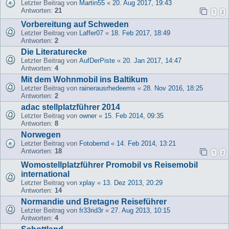
Letzter Beitrag von
Martin55
«
20. Aug 2017, 19:43
Antworten:
21
1
2
Vorbereitung auf Schweden
Letzter Beitrag von
Laffer07
«
18. Feb 2017, 18:49
Antworten:
2
Die Literaturecke
Letzter Beitrag von
AufDerPiste
«
20. Jan 2017, 14:47
Antworten:
4
Mit dem Wohnmobil ins Baltikum
Letzter Beitrag von
rainerausrhedeems
«
28. Nov 2016, 18:25
Antworten:
2
adac stellplatzführer 2014
Letzter Beitrag von
owner
«
15. Feb 2014, 09:35
Antworten:
8
Norwegen
Letzter Beitrag von
Fotobernd
«
14. Feb 2014, 13:21
Antworten:
18
1
2
Womostellplatzführer Promobil vs Reisemobil
international
Letzter Beitrag von
xplay
«
13. Dez 2013, 20:29
Antworten:
14
Normandie und Bretagne Reiseführer
Letzter Beitrag von
fr33rid3r
«
27. Aug 2013, 10:15
Antworten:
4