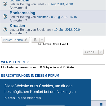
Schottland
Letzter Beitrag von
Jubel
«
8. Aug 2013, 20:04
Antworten:
9
Bookcrossing
Letzter Beitrag von
oldpitter
«
8. Aug 2013, 16:16
Antworten:
7
Kroatien
Letzter Beitrag von
Breckman
«
19. Jan 2012, 09:04
Antworten:
7
Neues Thema
14 Themen • Seite
1
von
1
Gehe zu
WER IST ONLINE?
Mitglieder in diesem Forum: 0 Mitglieder und 2 Gäste
BERECHTIGUNGEN IN DIESEM FORUM
Du darfst
keine
neuen Themen in diesem Forum erstellen.
Du darfst
keine
Antworten zu Themen in diesem Forum erstellen.
Diese Website nutzt Cookies, um dir den
Du darfst deine Beiträge in diesem Forum
nicht
ändern.
bestmöglichen Komfort bei der Nutzung zu
Du darfst deine Beiträge in diesem Forum
nicht
löschen.
Du darfst
keine
Dateianhänge in diesem Forum erstellen.
bieten.
Mehr erfahren
Campers-World-Forum
Portal
Foren-Übersicht