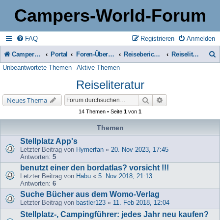
Campers-World-Forum
FAQ
Registrieren
Anmelden
Campers-World-Forum
Portal
Foren-Übersicht
Reiseberichte & Reisetipps, Stell- & Campingplätze
Reiseliteratur
Unbeantwortete Themen
Aktive Themen
u
Reiseliteratur
c
h
Suche
Erweiterte Suche
Neues Thema
e
14 Themen • Seite
1
von
1
Themen
Stellplatz App's
Letzter Beitrag von
Hymerfan
«
20. Nov 2023, 17:45
Antworten:
5
benutzt einer den bordatlas? vorsicht !!!
Letzter Beitrag von
Habu
«
5. Nov 2018, 21:13
Antworten:
6
Suche Bücher aus dem Womo-Verlag
Letzter Beitrag von
bastler123
«
11. Feb 2018, 12:04
Stellplatz-, Campingführer: jedes Jahr neu kaufen?