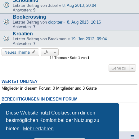
Schottland
Letzter Beitrag von
Jubel
«
8. Aug 2013, 20:04
Antworten:
9
Bookcrossing
Letzter Beitrag von
oldpitter
«
8. Aug 2013, 16:16
Antworten:
7
Kroatien
Letzter Beitrag von
Breckman
«
19. Jan 2012, 09:04
Antworten:
7
Neues Thema
14 Themen • Seite
1
von
1
Gehe zu
WER IST ONLINE?
Mitglieder in diesem Forum: 0 Mitglieder und 3 Gäste
BERECHTIGUNGEN IN DIESEM FORUM
Du darfst
keine
neuen Themen in diesem Forum erstellen.
Du darfst
keine
Antworten zu Themen in diesem Forum erstellen.
Diese Website nutzt Cookies, um dir den
Du darfst deine Beiträge in diesem Forum
nicht
ändern.
bestmöglichen Komfort bei der Nutzung zu
Du darfst deine Beiträge in diesem Forum
nicht
löschen.
Du darfst
keine
Dateianhänge in diesem Forum erstellen.
bieten.
Mehr erfahren
Campers-World-Forum
Portal
Foren-Übersicht