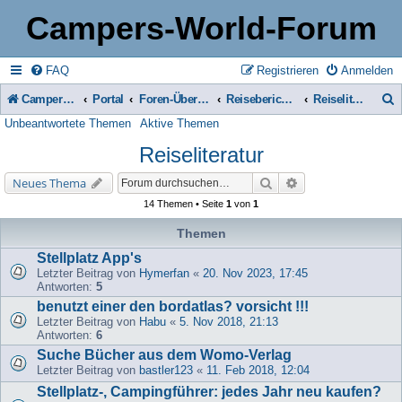
Campers-World-Forum
FAQ
Registrieren
Anmelden
Campers-World-Forum
Portal
Foren-Übersicht
Reiseberichte & Reisetipps, Stell- & Campingplätze
Reiseliteratur
Unbeantwortete Themen
Aktive Themen
u
Reiseliteratur
c
h
Suche
Erweiterte Suche
Neues Thema
e
14 Themen • Seite
1
von
1
Themen
Stellplatz App's
Letzter Beitrag von
Hymerfan
«
20. Nov 2023, 17:45
Antworten:
5
benutzt einer den bordatlas? vorsicht !!!
Letzter Beitrag von
Habu
«
5. Nov 2018, 21:13
Antworten:
6
Suche Bücher aus dem Womo-Verlag
Letzter Beitrag von
bastler123
«
11. Feb 2018, 12:04
Stellplatz-, Campingführer: jedes Jahr neu kaufen?