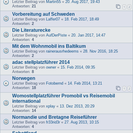
Letzter Beitrag von
Martin55
«
20. Aug 2017, 19:43
Antworten:
21
1
2
Vorbereitung auf Schweden
Letzter Beitrag von
Laffer07
«
18. Feb 2017, 18:49
Antworten:
2
Die Literaturecke
Letzter Beitrag von
AufDerPiste
«
20. Jan 2017, 14:47
Antworten:
4
Mit dem Wohnmobil ins Baltikum
Letzter Beitrag von
rainerausrhedeems
«
28. Nov 2016, 18:25
Antworten:
2
adac stellplatzführer 2014
Letzter Beitrag von
owner
«
15. Feb 2014, 09:35
Antworten:
8
Norwegen
Letzter Beitrag von
Fotobernd
«
14. Feb 2014, 13:21
Antworten:
18
1
2
Womostellplatzführer Promobil vs Reisemobil
international
Letzter Beitrag von
xplay
«
13. Dez 2013, 20:29
Antworten:
14
Normandie und Bretagne Reiseführer
Letzter Beitrag von
fr33rid3r
«
27. Aug 2013, 10:15
Antworten:
4