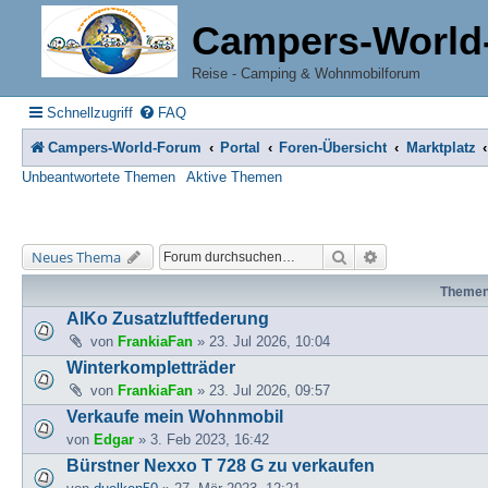
Campers-World
Reise - Camping & Wohnmobilforum
Schnellzugriff
FAQ
Campers-World-Forum
Portal
Foren-Übersicht
Marktplatz
Unbeantwortete Themen
Aktive Themen
Suche
Erweiterte Suche
Neues Thema
Theme
AlKo Zusatzluftfederung
von
FrankiaFan
» 23. Jul 2026, 10:04
Winterkompletträder
von
FrankiaFan
» 23. Jul 2026, 09:57
Verkaufe mein Wohnmobil
von
Edgar
» 3. Feb 2023, 16:42
Bürstner Nexxo T 728 G zu verkaufen