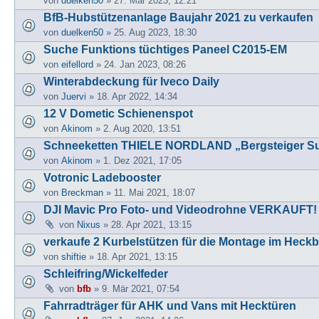
von
duelken50
» 27. Mär 2023, 12:21
BfB-Hubstützenanlage Baujahr 2021 zu verkaufen
von
duelken50
» 25. Aug 2023, 18:30
Suche Funktions tüchtiges Paneel C2015-EM
von
eifellord
» 24. Jan 2023, 08:26
Winterabdeckung für Iveco Daily
von
Juervi
» 18. Apr 2022, 14:34
12 V Dometic Schienenspot
von
Akinom
» 2. Aug 2020, 13:51
Schneeketten THIELE NORDLAND „Bergsteiger S
von
Akinom
» 1. Dez 2021, 17:05
Votronic Ladebooster
von
Breckman
» 11. Mai 2021, 18:07
DJI Mavic Pro Foto- und Videodrohne VERKAUFT!
von
Nixus
» 28. Apr 2021, 13:15
verkaufe 2 Kurbelstützen für die Montage im Hec
von
shiftie
» 18. Apr 2021, 13:15
Schleifring/Wickelfeder
von
bfb
» 9. Mär 2021, 07:54
Fahrradträger für AHK und Vans mit Hecktüren