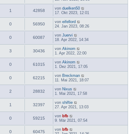
von
duelken50
1
42858
17. Okt 2023, 12:01
von
eifellord
0
56950
24. Jan 2023, 08:26
von
Juervi
0
60087
18. Apr 2022, 14:34
von
Akinom
3
30436
1. Apr 2022, 22:00
von
Akinom
0
61015
1. Dez 2021, 17:05
von
Breckman
0
62215
11. Mai 2021, 18:07
von
Nixus
2
28832
1. Mai 2021, 17:58
von
shiftie
1
32397
27. Apr 2021, 13:03
von
bfb
0
59215
9. Mär 2021, 07:54
von
bfb
0
60475
27. Jan 2021, 14:26