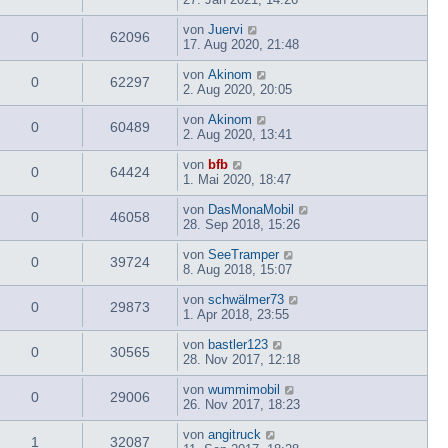
von
Juervi
0
62096
17. Aug 2020, 21:48
von
Akinom
0
62297
2. Aug 2020, 20:05
von
Akinom
0
60489
2. Aug 2020, 13:41
von
bfb
0
64424
1. Mai 2020, 18:47
von
DasMonaMobil
0
46058
28. Sep 2018, 15:26
von
SeeTramper
0
39724
8. Aug 2018, 15:07
von
schwälmer73
0
29873
1. Apr 2018, 23:55
von
bastler123
0
30565
28. Nov 2017, 12:18
von
wummimobil
0
29006
26. Nov 2017, 18:23
von
angitruck
1
32087