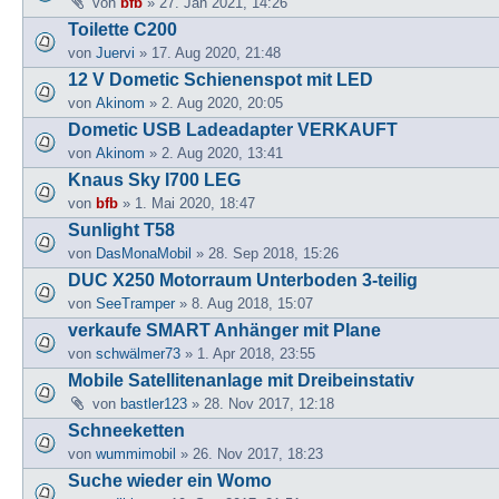
von
bfb
» 27. Jan 2021, 14:26
Toilette C200
von
Juervi
» 17. Aug 2020, 21:48
12 V Dometic Schienenspot mit LED
von
Akinom
» 2. Aug 2020, 20:05
Dometic USB Ladeadapter VERKAUFT
von
Akinom
» 2. Aug 2020, 13:41
Knaus Sky I700 LEG
von
bfb
» 1. Mai 2020, 18:47
Sunlight T58
von
DasMonaMobil
» 28. Sep 2018, 15:26
DUC X250 Motorraum Unterboden 3-teilig
von
SeeTramper
» 8. Aug 2018, 15:07
verkaufe SMART Anhänger mit Plane
von
schwälmer73
» 1. Apr 2018, 23:55
Mobile Satellitenanlage mit Dreibeinstativ
von
bastler123
» 28. Nov 2017, 12:18
Schneeketten
von
wummimobil
» 26. Nov 2017, 18:23
Suche wieder ein Womo