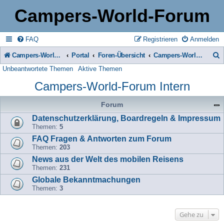
Campers-World-Forum
FAQ
Registrieren
Anmelden
Campers-World-Forum
Portal
Foren-Übersicht
Campers-World-Forum Intern
Unbeantwortete Themen
Aktive Themen
u
Campers-World-Forum Intern
c
h
Forum
e
Datenschutzerklärung, Boardregeln & Impressum
Themen:
5
FAQ Fragen & Antworten zum Forum
Themen:
203
News aus der Welt des mobilen Reisens
Themen:
231
Globale Bekanntmachungen
Themen:
3
Gehe zu