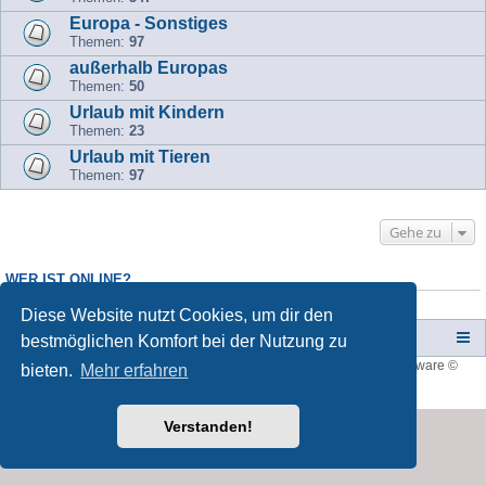
Europa - Sonstiges
Themen:
97
außerhalb Europas
Themen:
50
Urlaub mit Kindern
Themen:
23
Urlaub mit Tieren
Themen:
97
Gehe zu
WER IST ONLINE?
Mitglieder in diesem Forum: 0 Mitglieder und 1 Gast
Diese Website nutzt Cookies, um dir den
Campers-World-Forum
Portal
Foren-Übersicht
bestmöglichen Komfort bei der Nutzung zu
Style developer by
forum tricolor
,
Powered by
phpBB
® Forum Software ©
bieten.
Mehr erfahren
phpBB Limited
Deutsche Übersetzung durch
phpBB.de
Verstanden!