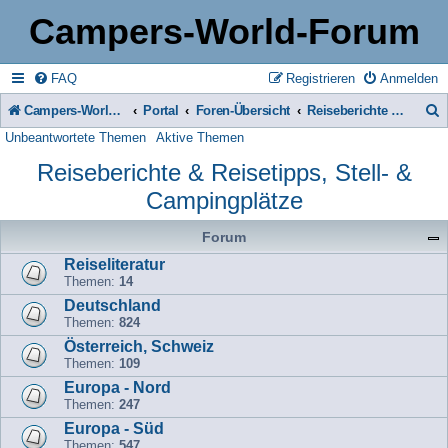
Campers-World-Forum
FAQ
Registrieren
Anmelden
Campers-World-Forum
Portal
Foren-Übersicht
Reiseberichte & Reisetipps, Stell- & Campingplätze
Unbeantwortete Themen
Aktive Themen
u
Reiseberichte & Reisetipps, Stell- &
c
Campingplätze
h
e
Forum
Reiseliteratur
Themen:
14
Deutschland
Themen:
824
Österreich, Schweiz
Themen:
109
Europa - Nord
Themen:
247
Europa - Süd
Themen:
547