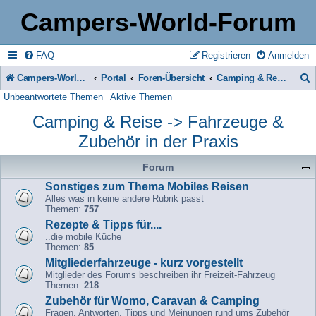
Campers-World-Forum
FAQ
Registrieren
Anmelden
Campers-World-Forum
Portal
Foren-Übersicht
Camping & Reise -> Fahrzeuge & Zubehör in der Praxis
Unbeantwortete Themen
Aktive Themen
u
Camping & Reise -> Fahrzeuge &
c
Zubehör in der Praxis
h
e
Forum
Sonstiges zum Thema Mobiles Reisen
Alles was in keine andere Rubrik passt
Themen:
757
Rezepte & Tipps für....
..die mobile Küche
Themen:
85
Mitgliederfahrzeuge - kurz vorgestellt
Mitglieder des Forums beschreiben ihr Freizeit-Fahrzeug
Themen:
218
Zubehör für Womo, Caravan & Camping
Fragen, Antworten, Tipps und Meinungen rund ums Zubehör