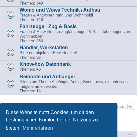
Themen:
349
Womo und Wowa Technik / Aufbau
Fragen & Antworten rund ums Wohnmobil
Themen:
840
Fahrzeuge - Zug & Basis
Fragen & Antworten zu Zugfahrzeugen & Basisfahrzeugen von
Wohnmobilen
Themen:
234
Händler, Werkstätten
Bitte nur objektive Bewertungen!
Themen:
86
Know-how Datenbank
Themen:
43
Beiboote und Anhänger
Alles zum Thema Anhänger, Autos, Boote, usw, die unterwegs
mitgenommen werden
Themen:
14
Gehe zu
Diese Website nutzt Cookies, um dir den
bestmöglichen Komfort bei der Nutzung zu
WER IST ONLINE?
Mitglieder in diesem Forum: 0 Mitglieder und 1 Gast
bieten.
Mehr erfahren
Campers-World-Forum
Portal
Foren-Übersicht