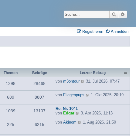
Suche
Erwei
Registrieren
Anmelden
Themen
Beiträge
Letzter Beitrag
N
von
m3ontour
31. Jul 2026, 07:47
1298
28468
e
u
e
N
von
Fliegenpups
1. Okt 2025, 20:19
689
8807
s
e
t
u
e
e
Re: Nr. 1041
1039
13107
N
r
s
von
Edgar
3. Apr 2026, 11:13
e
B
t
u
N
e
e
von
Akinom
1. Aug 2026, 21:50
225
6215
e
e
i
r
s
u
t
B
t
e
r
e