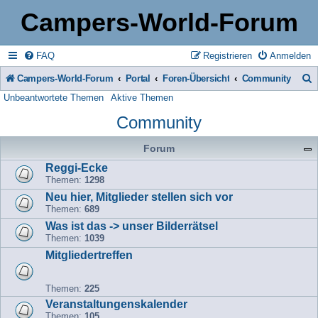
Campers-World-Forum
FAQ
Registrieren
Anmelden
Campers-World-Forum
Portal
Foren-Übersicht
Community
Unbeantwortete Themen
Aktive Themen
u
Community
c
h
Forum
e
Reggi-Ecke
Themen:
1298
Neu hier, Mitglieder stellen sich vor
Themen:
689
Was ist das -> unser Bilderrätsel
Themen:
1039
Mitgliedertreffen
Themen:
225
Veranstaltungenskalender
Themen:
105