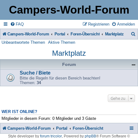
Campers-World-Forum
FAQ
Registrieren
Anmelden
Campers-World-Forum
Portal
Foren-Übersicht
Marktplatz
Unbeantwortete Themen
Aktive Themen
u
Marktplatz
c
h
Forum
e
Suche / Biete
Bitte die Regeln für diesen Bereich beachten!
Themen:
34
Gehe zu
WER IST ONLINE?
Mitglieder in diesem Forum: 0 Mitglieder und 3 Gäste
Campers-World-Forum
Portal
Foren-Übersicht
Style developer by
forum tricolor
,
Powered by
phpBB
® Forum Software ©