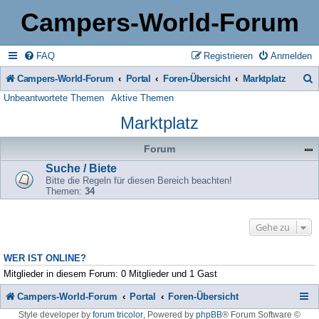
Campers-World-Forum
FAQ
Registrieren
Anmelden
Campers-World-Forum
Portal
Foren-Übersicht
Marktplatz
Unbeantwortete Themen
Aktive Themen
u
Marktplatz
c
h
Forum
e
Suche / Biete
Bitte die Regeln für diesen Bereich beachten!
Themen:
34
Gehe zu
WER IST ONLINE?
Mitglieder in diesem Forum: 0 Mitglieder und 1 Gast
Campers-World-Forum
Portal
Foren-Übersicht
Style developer by
forum tricolor
,
Powered by
phpBB
® Forum Software ©