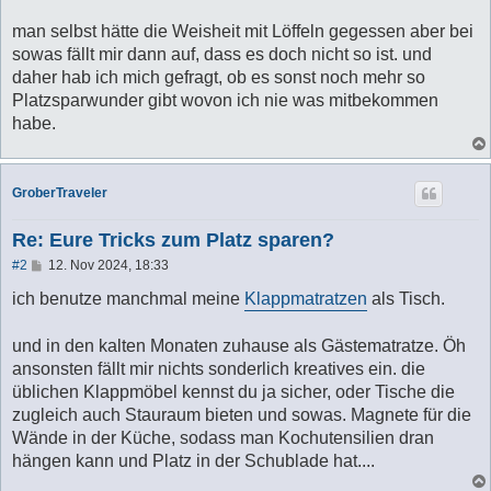
man selbst hätte die Weisheit mit Löffeln gegessen aber bei
sowas fällt mir dann auf, dass es doch nicht so ist. und
daher hab ich mich gefragt, ob es sonst noch mehr so
Platzsparwunder gibt wovon ich nie was mitbekommen
habe.
GroberTraveler
Re: Eure Tricks zum Platz sparen?
B
#2
12. Nov 2024, 18:33
e
i
ich benutze manchmal meine
Klappmatratzen
als Tisch.
t
r
a
und in den kalten Monaten zuhause als Gästematratze. Öh
g
ansonsten fällt mir nichts sonderlich kreatives ein. die
üblichen Klappmöbel kennst du ja sicher, oder Tische die
zugleich auch Stauraum bieten und sowas. Magnete für die
Wände in der Küche, sodass man Kochutensilien dran
hängen kann und Platz in der Schublade hat....