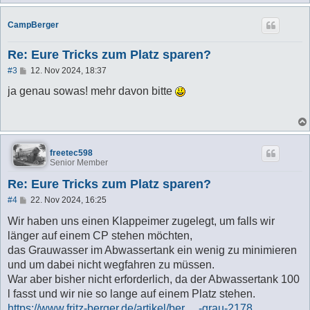
CampBerger
Re: Eure Tricks zum Platz sparen?
B
#3
12. Nov 2024, 18:37
e
i
ja genau sowas! mehr davon bitte
t
r
a
g
freetec598
Senior Member
Re: Eure Tricks zum Platz sparen?
B
#4
22. Nov 2024, 16:25
e
i
Wir haben uns einen Klappeimer zugelegt, um falls wir
t
länger auf einem CP stehen möchten,
r
a
das Grauwasser im Abwassertank ein wenig zu minimieren
g
und um dabei nicht wegfahren zu müssen.
War aber bisher nicht erforderlich, da der Abwassertank 100
l fasst und wir nie so lange auf einem Platz stehen.
https://www.fritz-berger.de/artikel/ber ... -grau-2178