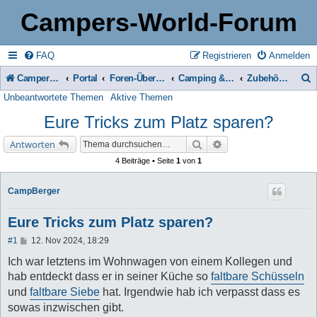
Campers-World-Forum
FAQ
Registrieren
Anmelden
Campers-World-Forum
Portal
Foren-Übersicht
Camping & Reise -> Fahrzeuge & Zubehör in der Praxis
Zubehör für Womo, Caravan & Camping
Unbeantwortete Themen
Aktive Themen
u
Eure Tricks zum Platz sparen?
c
h
Suche
Erweiterte Suche
Antworten
e
4 Beiträge • Seite
1
von
1
CampBerger
Eure Tricks zum Platz sparen?
B
#1
12. Nov 2024, 18:29
e
i
Ich war letztens im Wohnwagen von einem Kollegen und
t
hab entdeckt dass er in seiner Küche so
faltbare Schüsseln
r
a
und
faltbare Siebe
hat. Irgendwie hab ich verpasst dass es
g
sowas inzwischen gibt.