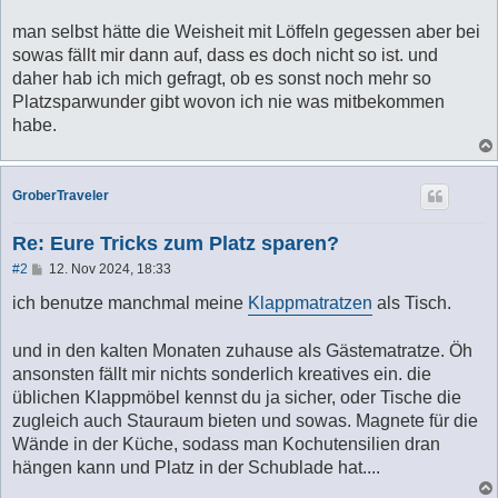
man selbst hätte die Weisheit mit Löffeln gegessen aber bei
sowas fällt mir dann auf, dass es doch nicht so ist. und
daher hab ich mich gefragt, ob es sonst noch mehr so
Platzsparwunder gibt wovon ich nie was mitbekommen
habe.
GroberTraveler
Re: Eure Tricks zum Platz sparen?
B
#2
12. Nov 2024, 18:33
e
i
ich benutze manchmal meine
Klappmatratzen
als Tisch.
t
r
a
und in den kalten Monaten zuhause als Gästematratze. Öh
g
ansonsten fällt mir nichts sonderlich kreatives ein. die
üblichen Klappmöbel kennst du ja sicher, oder Tische die
zugleich auch Stauraum bieten und sowas. Magnete für die
Wände in der Küche, sodass man Kochutensilien dran
hängen kann und Platz in der Schublade hat....