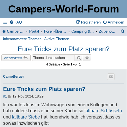
Campers-World-Forum
FAQ
Registrieren
Anmelden
Campers-World-Forum
Portal
Foren-Übersicht
Camping & Reise -> Fahrzeuge & Zubehör in der Praxis
Zubehör für Womo, Caravan & Camping
Unbeantwortete Themen
Aktive Themen
u
Eure Tricks zum Platz sparen?
c
h
Suche
Erweiterte Suche
Antworten
e
4 Beiträge • Seite
1
von
1
CampBerger
Eure Tricks zum Platz sparen?
B
#1
12. Nov 2024, 18:29
e
i
Ich war letztens im Wohnwagen von einem Kollegen und
t
hab entdeckt dass er in seiner Küche so
faltbare Schüsseln
r
a
und
faltbare Siebe
hat. Irgendwie hab ich verpasst dass es
g
sowas inzwischen gibt.