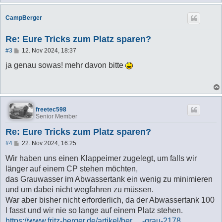
CampBerger
Re: Eure Tricks zum Platz sparen?
B
#3
12. Nov 2024, 18:37
e
i
ja genau sowas! mehr davon bitte
t
r
a
g
freetec598
Senior Member
Re: Eure Tricks zum Platz sparen?
B
#4
22. Nov 2024, 16:25
e
i
Wir haben uns einen Klappeimer zugelegt, um falls wir
t
länger auf einem CP stehen möchten,
r
a
das Grauwasser im Abwassertank ein wenig zu minimieren
g
und um dabei nicht wegfahren zu müssen.
War aber bisher nicht erforderlich, da der Abwassertank 100
l fasst und wir nie so lange auf einem Platz stehen.
https://www.fritz-berger.de/artikel/ber ... -grau-2178