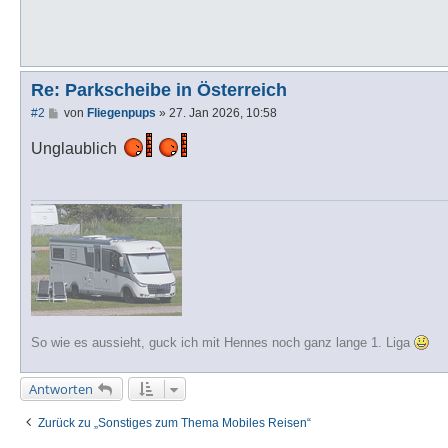
Re: Parkscheibe in Österreich
B
#2
von
Fliegenpups
»
27. Jan 2026, 10:58
e
i
Unglaublich
t
r
a
g
So wie es aussieht, guck ich mit Hennes noch ganz lange 1. Liga
Antworten
Zurück zu „Sonstiges zum Thema Mobiles Reisen“