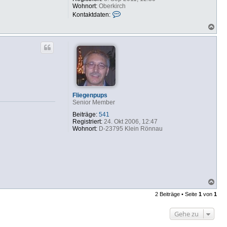
Wohnort:
Oberkirch
K
Kontaktdaten:
o
N
n
a
t
c
a
h
k
o
t
b
d
e
a
n
t
e
n
Fliegenpups
v
Senior Member
o
n
Beiträge:
541
E
Registriert:
24. Okt 2006, 12:47
d
Wohnort:
D-23795 Klein Rönnau
g
a
r
N
a
2 Beiträge • Seite
1
von
1
c
h
o
Gehe zu
b
e