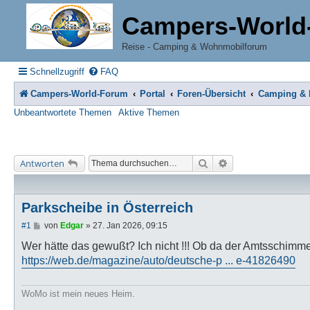
Campers-World
Reise - Camping & Wohnmobilforum
Schnellzugriff
FAQ
Campers-World-Forum
Portal
Foren-Übersicht
Camping & R
Unbeantwortete Themen
Aktive Themen
Suche
Erweiterte Suche
Antworten
Parkscheibe in Österreich
B
#1
von
Edgar
»
27. Jan 2026, 09:15
e
i
Wer hätte das gewußt? Ich nicht !!! Ob da der Amtsschimm
t
https://web.de/magazine/auto/deutsche-p ... e-41826490
r
a
g
WoMo ist mein neues Heim.