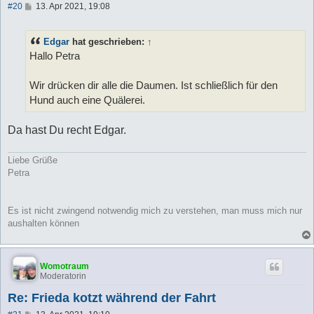
B
#20
13. Apr 2021, 19:08
e
i
t
Edgar
hat geschrieben:
↑
r
a
Hallo Petra
g
Wir drücken dir alle die Daumen. Ist schließlich für den
Hund auch eine Quälerei.
Da hast Du recht Edgar.
Liebe Grüße
Petra
Es ist nicht zwingend notwendig mich zu verstehen, man muss mich nur
aushalten können
Womotraum
Moderatorin
Re: Frieda kotzt während der Fahrt
B