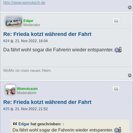
http://www.womotech.de
Edgar
Moderator
Re: Frieda kotzt während der Fahrt
B
#24
21. Nov 2022, 16:04
e
i
Da fährt wohl sogar die Fahrerin wieder entspannter.
t
r
a
g
WoMo ist mein neues Heim.
Womotraum
Moderatorin
Re: Frieda kotzt während der Fahrt
B
#25
21. Nov 2022, 21:52
e
i
t
Edgar
hat geschrieben:
↑
r
a
Da fährt wohl sogar die Fahrerin wieder entspannter.