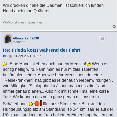
r
a
Wir drücken dir alle die Daumen. Ist schließlich für den
g
Hund auch eine Quälerei.
WoMo ist mein neues Heim.
Altmaerker39638
Member
Re: Frieda kotzt während der Fahrt
B
#19
13. Apr 2021, 09:57
e
i
Eine Hund ist eben auch nur ein Mensch!
Wenn es
t
richtig heftig wird, kann man es nur mittels Tabletten
r
a
bekämpfen, leider. Aber wie beim Menschen, der eine
g
"Reisekrankheit" hat, gibtt es leider auch Nebenwirkungen ,
wie Müdigkeit/Schlappheit u.ä. und man muss die Fahrt
immer genau planen... Also nix mit schnell mal eine kurze
Tour. Wir kennen das noch ganz genau mit unserem
Schäferhund.
für kurze Strecken, z.Bsp. auf den
Hundeübungsplatz am Standrand, so 2-4 km, saß er auf der
Rückbank und meine Frau hat einen Eimer hingehalten und