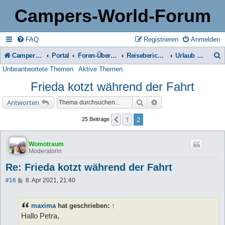
Campers-World-Forum
FAQ
Registrieren
Anmelden
Campers-World-Forum
Portal
Foren-Übersicht
Reiseberichte & Reisetipps, Stell- & Campingplätze
Urlaub mit Tieren
Unbeantwortete Themen
Aktive Themen
u
Frieda kotzt während der Fahrt
c
h
Suche
Erweiterte Suche
Antworten
e
1
2
Vorherige
25 Beiträge
Womotraum
Moderatorin
Re: Frieda kotzt während der Fahrt
B
#16
8. Apr 2021, 21:40
e
i
t
maxima
hat geschrieben:
↑
r
a
Hallo Petra,
g