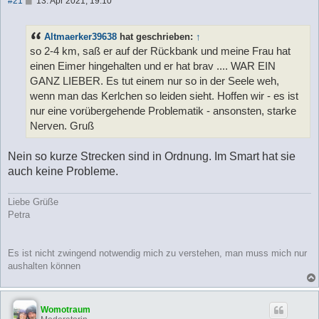
#21
13. Apr 2021, 19:10
e
i
t
Altmaerker39638
hat geschrieben:
↑
r
a
so 2-4 km, saß er auf der Rückbank und meine Frau hat
g
einen Eimer hingehalten und er hat brav .... WAR EIN
GANZ LIEBER. Es tut einem nur so in der Seele weh,
wenn man das Kerlchen so leiden sieht. Hoffen wir - es ist
nur eine vorübergehende Problematik - ansonsten, starke
Nerven. Gruß
Nein so kurze Strecken sind in Ordnung. Im Smart hat sie
auch keine Probleme.
Liebe Grüße
Petra
Es ist nicht zwingend notwendig mich zu verstehen, man muss mich nur
aushalten können
Womotraum