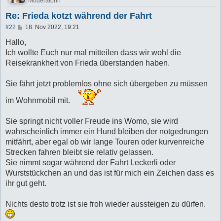
Moderatorin
Re: Frieda kotzt während der Fahrt
B
#22
18. Nov 2022, 19:21
e
i
Hallo,
t
Ich wollte Euch nur mal mitteilen dass wir wohl die
r
a
Reisekrankheit von Frieda überstanden haben.
g
Sie fährt jetzt problemlos ohne sich übergeben zu müssen
im Wohnmobil mit.
Sie springt nicht voller Freude ins Womo, sie wird
wahrscheinlich immer ein Hund bleiben der notgedrungen
mitfährt, aber egal ob wir lange Touren oder kurvenreiche
Strecken fahren bleibt sie relativ gelassen.
Sie nimmt sogar während der Fahrt Leckerli oder
Wurststückchen an und das ist für mich ein Zeichen dass es
ihr gut geht.
Nichts desto trotz ist sie froh wieder aussteigen zu dürfen.