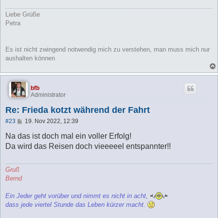
Liebe Grüße
Petra
Es ist nicht zwingend notwendig mich zu verstehen, man muss mich nur
aushalten können
bfb
Administrator
Re: Frieda kotzt während der Fahrt
B
#23
19. Nov 2022, 12:39
e
i
Na das ist doch mal ein voller Erfolg!
t
Da wird das Reisen doch vieeeeel entspannter!!
r
a
g
Gruß
Bernd
Ein Jeder geht vorüber und nimmt es nicht in acht,
dass jede viertel Stunde das Leben kürzer macht.