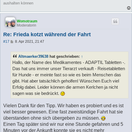
aushalten können
Womotraum
Moderatorin
Re: Frieda kotzt während der Fahrt
B
#17
8. Apr 2021, 21:47
e
i
t
Altmaerker39638
hat geschrieben:
↑
r
a
Hallo, der Name des Medikamentes - ADAPTIL Tabletten -.
g
Das hat uns immer unser Tierarzt verkauft - Reisetabletten
für Hunde - er meinte fast so wie es beim Menschen das
gibt. Hat aber tatsächlich geholfen! Wünschen Euch viel
Erfolg dabei. Leider können die armen Kerlchen ja nicht
sagen was sie bedrückt.
Vielen Dank für den Tipp. Wir haben es probiert und es ist
viel besser gewesen. Eine fast zweistündige Fahrt hat sie
überstanden ohne sich übergeben zu müssen.
Einen Tag später sind wir nur eine Stunde gefahren und 5
Minuten vor der Ankunft konnte sie es nicht mehr