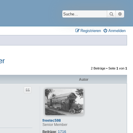
Suche
Erwei
Registrieren
Anmelden
er
2 Beiträge • Seite
1
von
1
Autor
freetec598
Senior Member
Beiträge:
1716