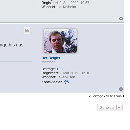
Registriert:
2. Sep 2009, 10:57
Wohnort:
Lkr. Kelheim
N
a
c
h
o
b
e
ange bis das
n
Der Belgier
Member
Beiträge:
103
Registriert:
2. Mär 2019, 10:18
Wohnort:
Leverkusen
K
Kontaktdaten:
o
N
n
a
t
2 Beiträge • Seite
1
von
1
c
a
h
k
o
t
Gehe zu
b
d
e
a
n
t
e
n
v