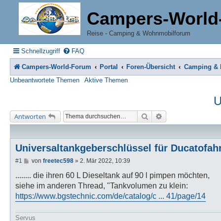
Campers-World
Reise - Camping & Wohnmobilforum
Schnellzugriff
FAQ
Campers-World-Forum
Portal
Foren-Übersicht
Camping & R
Unbeantwortete Themen
Aktive Themen
U
Suche
Erweiterte Suche
Antworten
Universaltankgeberschlüssel für Ducatofah
B
#1
von
freetec598
»
2. Mär 2022, 10:39
e
i
........ die ihren 60 L Dieseltank auf 90 l pimpen möchten,
t
siehe im anderen Thread, "Tankvolumen zu klein:
r
a
https://www.bgstechnic.com/de/catalog/c ... 41/page/14
g
Servus