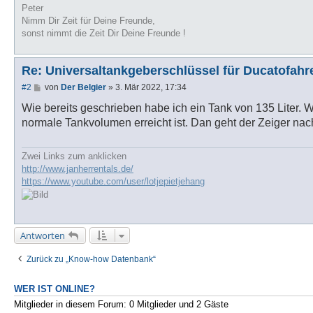
Peter
Nimm Dir Zeit für Deine Freunde,
sonst nimmt die Zeit Dir Deine Freunde !
Re: Universaltankgeberschlüssel für Ducatofahr
B
#2
von
Der Belgier
»
3. Mär 2022, 17:34
e
i
Wie bereits geschrieben habe ich ein Tank von 135 Liter. We
t
normale Tankvolumen erreicht ist. Dan geht der Zeiger nach
r
a
g
Zwei Links zum anklicken
http://www.janherrentals.de/
https://www.youtube.com/user/lotjepietjehang
Antworten
Zurück zu „Know-how Datenbank“
WER IST ONLINE?
Mitglieder in diesem Forum: 0 Mitglieder und 2 Gäste