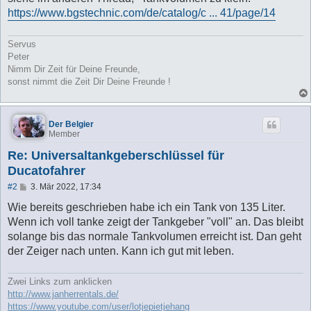
r
a
https://www.bgstechnic.com/de/catalog/c ... 41/page/14
g
Servus
Peter
Nimm Dir Zeit für Deine Freunde,
sonst nimmt die Zeit Dir Deine Freunde !
Der Belgier
Member
Re: Universaltankgeberschlüssel für
Ducatofahrer
B
#2
3. Mär 2022, 17:34
e
i
Wie bereits geschrieben habe ich ein Tank von 135 Liter.
t
Wenn ich voll tanke zeigt der Tankgeber "voll" an. Das bleibt
r
a
solange bis das normale Tankvolumen erreicht ist. Dan geht
g
der Zeiger nach unten. Kann ich gut mit leben.
Zwei Links zum anklicken
http://www.janherrentals.de/
https://www.youtube.com/user/lotjepietjehang