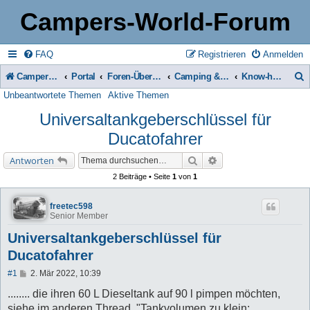
Campers-World-Forum
FAQ
Registrieren
Anmelden
Campers-World-Forum
Portal
Foren-Übersicht
Camping & Reise -> Fahrzeuge & Zubehör in der Praxis
Know-how Datenbank
Unbeantwortete Themen
Aktive Themen
u
Universaltankgeberschlüssel für
c
Ducatofahrer
h
e
Suche
Erweiterte Suche
Antworten
2 Beiträge • Seite
1
von
1
freetec598
Senior Member
Universaltankgeberschlüssel für
Ducatofahrer
B
#1
2. Mär 2022, 10:39
e
i
........ die ihren 60 L Dieseltank auf 90 l pimpen möchten,
t
siehe im anderen Thread, "Tankvolumen zu klein: