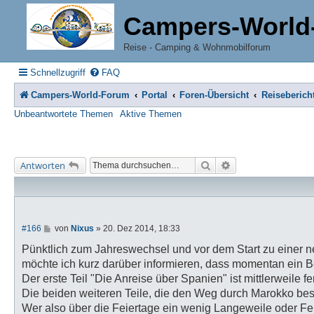
Campers-World
Reise - Camping & Wohnmobilforum
Schnellzugriff
FAQ
Campers-World-Forum
Portal
Foren-Übersicht
Reiseberich
Unbeantwortete Themen
Aktive Themen
Suche
Erweiterte Suche
Antworten
B
#166
von
Nixus
»
20. Dez 2014, 18:33
e
i
Pünktlich zum Jahreswechsel und vor dem Start zu einer 
t
möchte ich kurz darüber informieren, dass momentan ein B
r
a
Der erste Teil "Die Anreise über Spanien" ist mittlerweile fer
g
Die beiden weiteren Teile, die den Weg durch Marokko bes
Wer also über die Feiertage ein wenig Langeweile oder Fer