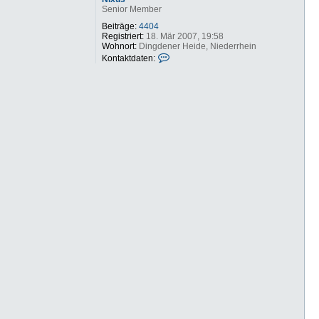
Senior Member
Beiträge:
4404
Registriert:
18. Mär 2007, 19:58
Wohnort:
Dingdener Heide, Niederrhein
K
Kontaktdaten:
o
n
t
a
k
t
d
a
t
e
n
v
o
n
N
i
x
u
s