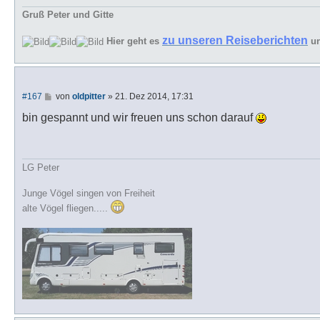
Gruß Peter und Gitte
zu unseren Reiseberichten
Hier geht es
u
B
#167
von
oldpitter
»
21. Dez 2014, 17:31
e
i
bin gespannt und wir freuen uns schon darauf
t
r
a
g
LG Peter
Junge Vögel singen von Freiheit
alte Vögel fliegen.....