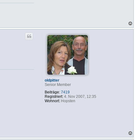
N
a
c
h
o
b
e
n
oldpitter
Senior Member
Beiträge:
7419
Registriert:
4. Nov 2007, 12:35
Wohnort:
Hopsten
N
a