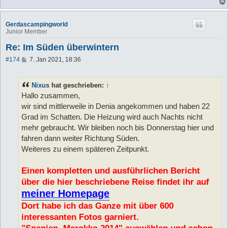
Gerdascampingworld
Junior Member
Re: Im Süden überwintern
B
#174
7. Jan 2021, 18:36
e
i
t
Nixus
hat geschrieben:
↑
r
a
Hallo zusammen,
g
wir sind mittlerweile in Denia angekommen und haben 22
Grad im Schatten. Die Heizung wird auch Nachts nicht
mehr gebraucht. Wir bleiben noch bis Donnerstag hier und
fahren dann weiter Richtung Süden.
Weiteres zu einem späteren Zeitpunkt.
Einen kompletten und ausführlichen Bericht
über die hier beschriebene Reise findet ihr auf
meiner Homepage
Dort habe ich das Ganze mit über 600
interessanten Fotos garniert.
"Spanien, Marokko 2014" auswählen und schon