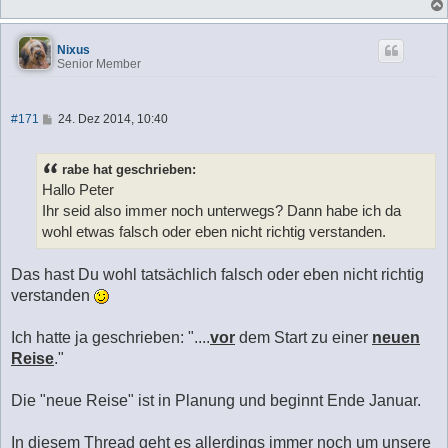
Nixus
Senior Member
B
#171
24. Dez 2014, 10:40
e
i
t
rabe hat geschrieben:
r
a
Hallo Peter
g
Ihr seid also immer noch unterwegs? Dann habe ich da
wohl etwas falsch oder eben nicht richtig verstanden.
Das hast Du wohl tatsächlich falsch oder eben nicht richtig
verstanden
Ich hatte ja geschrieben: "....
vor
dem Start zu einer
neuen
Reise
."
Die "neue Reise" ist in Planung und beginnt Ende Januar.
In diesem Thread geht es allerdings immer noch um unsere