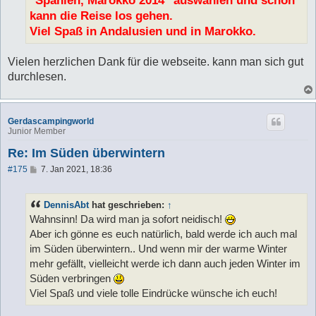
kann die Reise los gehen.
Viel Spaß in Andalusien und in Marokko.
Vielen herzlichen Dank für die webseite. kann man sich gut
durchlesen.
Gerdascampingworld
Junior Member
Re: Im Süden überwintern
B
#175
7. Jan 2021, 18:36
e
i
t
DennisAbt
hat geschrieben:
↑
r
a
Wahnsinn! Da wird man ja sofort neidisch!
g
Aber ich gönne es euch natürlich, bald werde ich auch mal
im Süden überwintern.. Und wenn mir der warme Winter
mehr gefällt, vielleicht werde ich dann auch jeden Winter im
Süden verbringen
Viel Spaß und viele tolle Eindrücke wünsche ich euch!