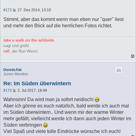
B
#172
27. Dez 2014, 13:10
e
i
Stimmt, aber das kommt wenn man eben nur "quer" liest
t
und mehr den Blick auf die herrlichen Fotos richtet.
r
a
g
take a walk on the wildside
sagt und grüßt
ralf
, der Ruri-Wessi
DennisAbt
Junior Member
Re: Im Süden überwintern
B
#173
2. Jul 2017, 18:49
e
i
Wahnsinn! Da wird man ja sofort neidisch!
t
Aber ich gönne es euch natürlich, bald werde ich auch mal
r
a
im Süden überwintern.. Und wenn mir der warme Winter
g
mehr gefällt, vielleicht werde ich dann auch jeden Winter im
Süden verbringen
Viel Spaß und viele tolle Eindrücke wünsche ich euch!