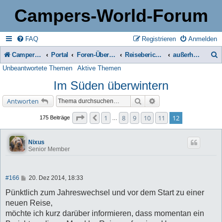
Campers-World-Forum
FAQ
Registrieren
Anmelden
Campers-World-Forum
Portal
Foren-Übersicht
Reiseberichte & Reisetipps, Stell- & Campingplätze
außerhalb Europas
Unbeantwortete Themen
Aktive Themen
u
Im Süden überwintern
c
h
Suche
Erweiterte Suche
Antworten
e
Seite
12
von
12
1
8
9
10
11
12
Vorherige
175 Beiträge
…
Nixus
Senior Member
B
#166
20. Dez 2014, 18:33
e
i
Pünktlich zum Jahreswechsel und vor dem Start zu einer
t
neuen Reise,
r
a
möchte ich kurz darüber informieren, dass momentan ein
g