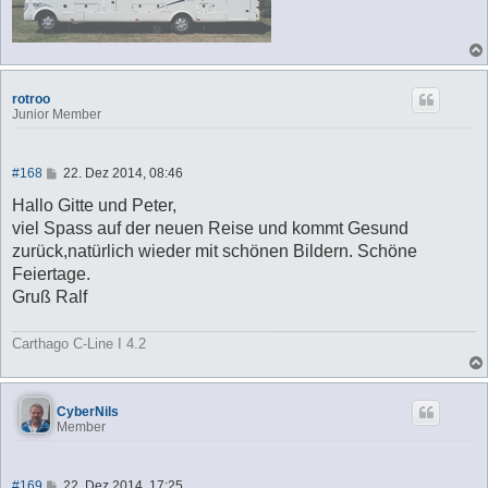
rotroo
Junior Member
B
#168
22. Dez 2014, 08:46
e
i
Hallo Gitte und Peter,
t
viel Spass auf der neuen Reise und kommt Gesund
r
a
zurück,natürlich wieder mit schönen Bildern. Schöne
g
Feiertage.
Gruß Ralf
Carthago C-Line I 4.2
CyberNils
Member
B
#169
22. Dez 2014, 17:25