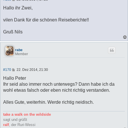
e
i
Hallo ihr Zwei,
t
r
a
vilen Dank für die schönen Reiseberichte!!
g
Gruß Nils
rabe
Member
B
#170
22. Dez 2014, 21:30
e
i
Hallo Peter
t
Ihr seid also immer noch unterwegs? Dann habe ich da
r
a
wohl etwas falsch oder eben nicht richtig verstanden.
g
Alles Gute, weiterhin. Werde richtig neidisch.
take a walk on the wildside
sagt und grüßt
ralf
, der Ruri-Wessi