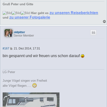
Gruß Peter und Gitte
zu unseren Reiseberichten
Hier geht es
zu unserer Fotogalerie
und
oldpitter
Senior Member
B
#167
21. Dez 2014, 17:31
e
i
bin gespannt und wir freuen uns schon darauf
t
r
a
g
LG Peter
Junge Vögel singen von Freiheit
alte Vögel fliegen.....