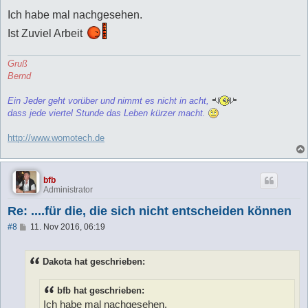
e
i
Ich habe mal nachgesehen.
t
r
Ist Zuviel Arbeit
a
g
Gruß
Bernd
Ein Jeder geht vorüber und nimmt es nicht in acht,
dass jede viertel Stunde das Leben kürzer macht.
http://www.womotech.de
bfb
Administrator
Re: ....für die, die sich nicht entscheiden können
B
#8
11. Nov 2016, 06:19
e
i
t
Dakota hat geschrieben:
r
a
g
bfb hat geschrieben:
Ich habe mal nachgesehen.