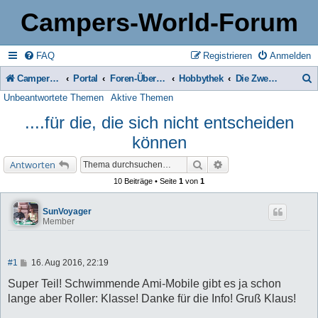
Campers-World-Forum
FAQ
Registrieren
Anmelden
Campers-World-Forum
Portal
Foren-Übersicht
Hobbythek
Die Zweirad-Ecke
Unbeantwortete Themen
Aktive Themen
u
....für die, die sich nicht entscheiden
c
können
h
e
Suche
Erweiterte Suche
Antworten
10 Beiträge • Seite
1
von
1
SunVoyager
Member
B
#1
16. Aug 2016, 22:19
e
i
Super Teil! Schwimmende Ami-Mobile gibt es ja schon
t
lange aber Roller: Klasse! Danke für die Info! Gruß Klaus!
r
a