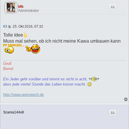
bfb
Administrator
B
#3
25. Okt 2016, 07:32
e
i
Tolle Idee
t
Muss mal sehen, ob ich nicht meine Kawa umbauen kann
r
a
g
Gruß
Bernd
Ein Jeder geht vorüber und nimmt es nicht in acht,
dass jede viertel Stunde das Leben kürzer macht.
http://www.womotech.de
Scania144v8