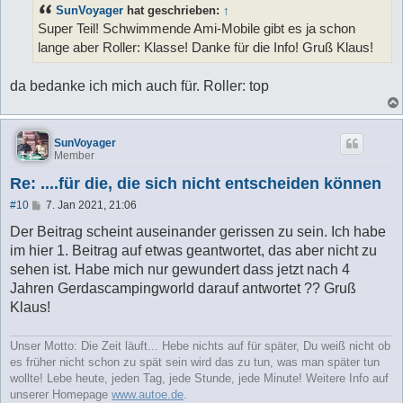
t
SunVoyager
hat geschrieben:
↑
r
a
Super Teil! Schwimmende Ami-Mobile gibt es ja schon
g
lange aber Roller: Klasse! Danke für die Info! Gruß Klaus!
da bedanke ich mich auch für. Roller: top
SunVoyager
Member
Re: ....für die, die sich nicht entscheiden können
B
#10
7. Jan 2021, 21:06
e
i
Der Beitrag scheint auseinander gerissen zu sein. Ich habe
t
im hier 1. Beitrag auf etwas geantwortet, das aber nicht zu
r
a
sehen ist. Habe mich nur gewundert dass jetzt nach 4
g
Jahren Gerdascampingworld darauf antwortet ?? Gruß
Klaus!
Unser Motto: Die Zeit läuft... Hebe nichts auf für später, Du weiß nicht ob
es früher nicht schon zu spät sein wird das zu tun, was man später tun
wollte! Lebe heute, jeden Tag, jede Stunde, jede Minute! Weitere Info auf
unserer Homepage
www.autoe.de
.