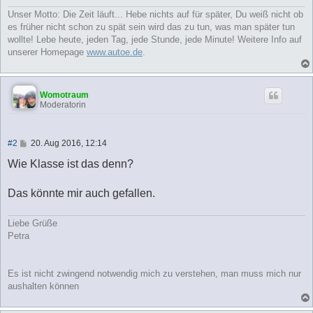
g
Unser Motto: Die Zeit läuft... Hebe nichts auf für später, Du weiß nicht ob
es früher nicht schon zu spät sein wird das zu tun, was man später tun
wollte! Lebe heute, jeden Tag, jede Stunde, jede Minute! Weitere Info auf
unserer Homepage
www.autoe.de
.
Womotraum
Moderatorin
B
#2
20. Aug 2016, 12:14
e
i
Wie Klasse ist das denn?
t
r
a
Das könnte mir auch gefallen.
g
Liebe Grüße
Petra
Es ist nicht zwingend notwendig mich zu verstehen, man muss mich nur
aushalten können