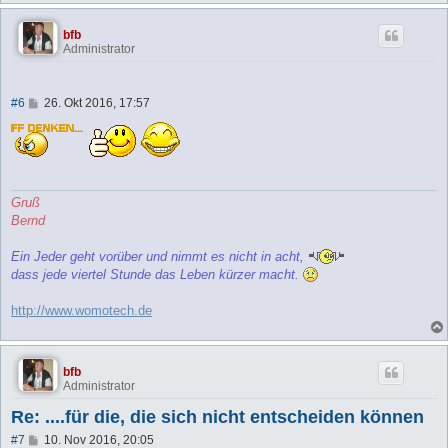
bfb
Administrator
B
#6
26. Okt 2016, 17:57
e
i
t
r
a
g
Gruß
Bernd
Ein Jeder geht vorüber und nimmt es nicht in acht,
dass jede viertel Stunde das Leben kürzer macht.
http://www.womotech.de
bfb
Administrator
Re: ....für die, die sich nicht entscheiden können
B
#7
10. Nov 2016, 20:05