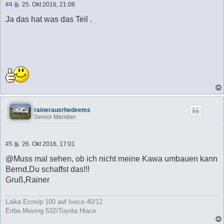
B
#4
25. Okt 2016, 21:08
e
i
Ja das hat was das Teil .
t
r
a
g
rainerausrhedeems
Senior Member
B
#5
26. Okt 2016, 17:01
e
i
@Muss mal sehen, ob ich nicht meine Kawa umbauen kann
t
Bernd,Du schaffst das!!!
r
a
Gruß,Rainer
g
Laika Ecovip 100 auf Iveco 40/12
Eriba Moving 532/Toyota Hiace