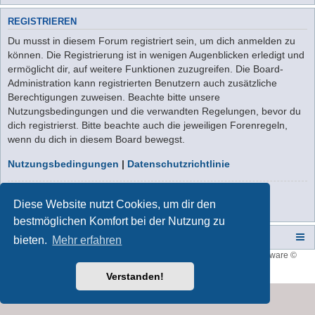
REGISTRIEREN
Du musst in diesem Forum registriert sein, um dich anmelden zu
können. Die Registrierung ist in wenigen Augenblicken erledigt und
ermöglicht dir, auf weitere Funktionen zuzugreifen. Die Board-
Administration kann registrierten Benutzern auch zusätzliche
Berechtigungen zuweisen. Beachte bitte unsere
Nutzungsbedingungen und die verwandten Regelungen, bevor du
dich registrierst. Bitte beachte auch die jeweiligen Forenregeln,
wenn du dich in diesem Board bewegst.
Nutzungsbedingungen
|
Datenschutzrichtlinie
Registrieren
Diese Website nutzt Cookies, um dir den
bestmöglichen Komfort bei der Nutzung zu
Campers-World-Forum
Portal
Foren-Übersicht
bieten.
Mehr erfahren
Style developer by
forum tricolor
,
Powered by
phpBB
® Forum Software ©
phpBB Limited
Deutsche Übersetzung durch
phpBB.de
Verstanden!