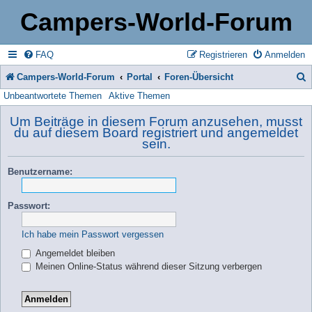
Campers-World-Forum
FAQ
Registrieren
Anmelden
Campers-World-Forum
Portal
Foren-Übersicht
Unbeantwortete Themen
Aktive Themen
u
c
Um Beiträge in diesem Forum anzusehen, musst
du auf diesem Board registriert und angemeldet
h
sein.
e
Benutzername:
Passwort:
Ich habe mein Passwort vergessen
Angemeldet bleiben
Meinen Online-Status während dieser Sitzung verbergen