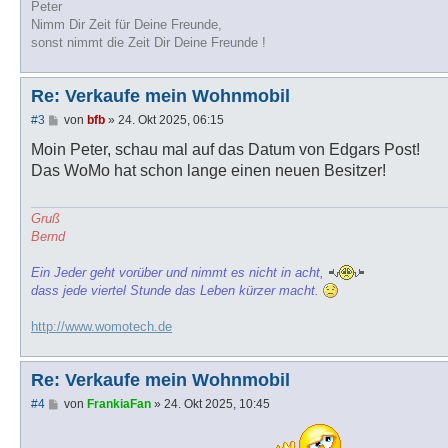
Peter
Nimm Dir Zeit für Deine Freunde,
sonst nimmt die Zeit Dir Deine Freunde !
Re: Verkaufe mein Wohnmobil
B
#3
von
bfb
»
24. Okt 2025, 06:15
e
i
Moin Peter, schau mal auf das Datum von Edgars Post!
t
Das WoMo hat schon lange einen neuen Besitzer!
r
a
g
Gruß
Bernd
Ein Jeder geht vorüber und nimmt es nicht in acht,
dass jede viertel Stunde das Leben kürzer macht.
http://www.womotech.de
Re: Verkaufe mein Wohnmobil
B
#4
von
FrankiaFan
»
24. Okt 2025, 10:45
e
i
t