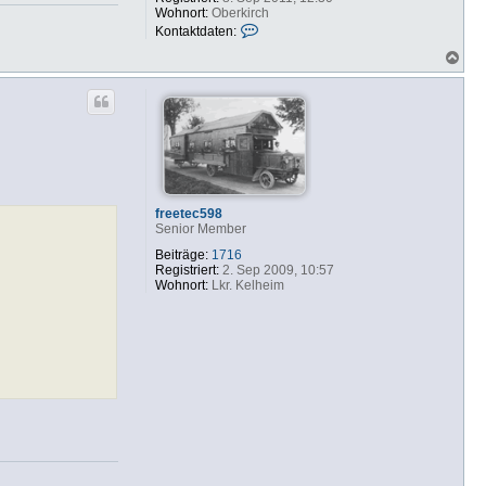
Wohnort:
Oberkirch
K
Kontaktdaten:
o
N
n
a
t
c
a
h
k
o
t
b
d
e
a
n
t
e
n
v
freetec598
o
Senior Member
n
E
Beiträge:
1716
d
Registriert:
2. Sep 2009, 10:57
g
Wohnort:
Lkr. Kelheim
a
r