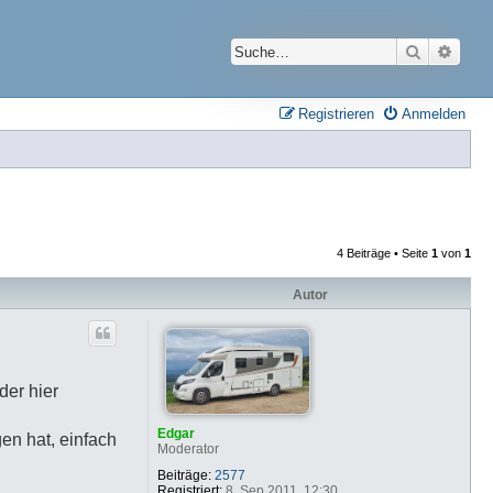
Suche
Erwei
Registrieren
Anmelden
4 Beiträge • Seite
1
von
1
Autor
der hier
Edgar
en hat, einfach
Moderator
Beiträge:
2577
Registriert:
8. Sep 2011, 12:30