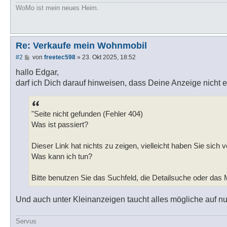
WoMo ist mein neues Heim.
Re: Verkaufe mein Wohnmobil
B
#2
von
freetec598
»
23. Okt 2025, 18:52
e
i
hallo Edgar,
t
darf ich Dich darauf hinweisen, dass Deine Anzeige nicht e
r
a
g
"Seite nicht gefunden (Fehler 404)
Was ist passiert?
Dieser Link hat nichts zu zeigen, vielleicht haben Sie sich v
Was kann ich tun?
Bitte benutzen Sie das Suchfeld, die Detailsuche oder das
Und auch unter Kleinanzeigen taucht alles mögliche auf n
Servus