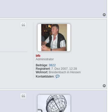
N
a
c
h
o
b
e
n
bfb
Administrator
Beiträge:
3822
Registriert:
7. Dez 2007, 12:28
Wohnort:
Breidenbach in Hessen
K
Kontaktdaten:
o
n
N
t
a
a
c
k
h
t
o
d
b
a
e
t
n
e