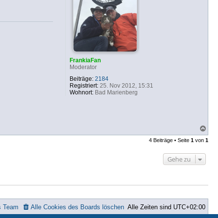
n
v
o
n
b
f
b
FrankiaFan
Moderator
Beiträge:
2184
Registriert:
25. Nov 2012, 15:31
Wohnort:
Bad Marienberg
N
a
4 Beiträge • Seite
1
von
1
c
h
o
Gehe zu
b
e
n
s Team
Alle Cookies des Boards löschen
Alle Zeiten sind
UTC+02:00