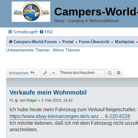
Campers-World
Reise - Camping & Wohnmobilforum
Schnellzugriff
FAQ
Campers-World-Forum
Portal
Foren-Übersicht
Marktplatz
Unbeantwortete Themen
Aktive Themen
Suche
Erweiter
Antworten
Verkaufe mein Wohnmobil
B
#1
von
Edgar
»
3. Feb 2023, 16:42
e
i
Ich habe heute mein Fahrzeug zum Verkauf freigeschaltet.
t
https://www.ebay-kleinanzeigen.de/s-anz ... 6-220-8226
r
a
Ich möchte betonen, daß ich mit dem Fahrzeug nicht unzufr
g
anschreiben.