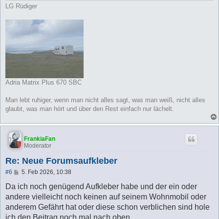
LG Rüdiger
Adria Matrix Plus 670 SBC
Man lebt ruhiger, wenn man nicht alles sagt, was man weiß, nicht alles
glaubt, was man hört und über den Rest einfach nur lächelt.
FrankiaFan
Moderator
Re: Neue Forumsaufkleber
B
#6
5. Feb 2026, 10:38
e
i
Da ich noch genügend Aufkleber habe und der ein oder
t
andere vielleicht noch keinen auf seinem Wohnmobil oder
r
a
anderem Gefährt hat oder diese schon verblichen sind hole
g
ich den Beitrag noch mal nach oben.