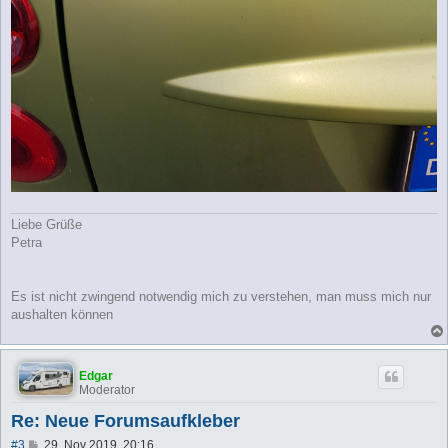
Liebe Grüße
Petra
Es ist nicht zwingend notwendig mich zu verstehen, man muss mich nur
aushalten können
Edgar
Moderator
Re: Neue Forumsaufkleber
B
#3
29. Nov 2019, 20:16