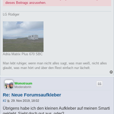
dieses Beitrags anzusehen.
LG Rüdiger
Adria Matrix Plus 670 SBC
Man lebt ruhiger, wenn man nicht alles sagt, was man weiß, nicht alles
glaubt, was man hört und über den Rest einfach nur lächelt.
Womotraum
Moderatorin
Re: Neue Forumsaufkleber
B
#2
29. Nov 2019, 18:02
e
i
Übrigens habe ich den kleinen Aufkleber auf meinen Smarti
t
geklebt. Sieht doch gut aus, oder?