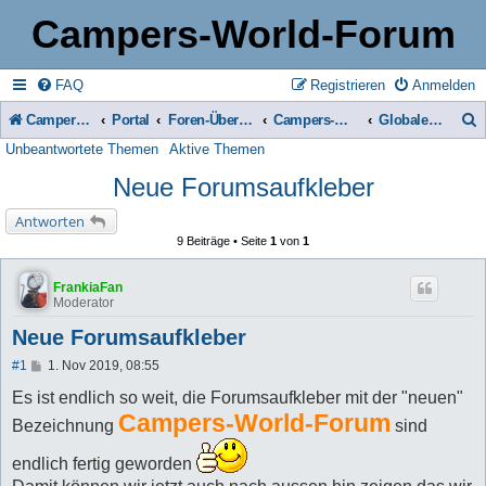
Campers-World-Forum
FAQ
Registrieren
Anmelden
Campers-World-Forum
Portal
Foren-Übersicht
Campers-World-Forum Intern
Globale Bekanntmachungen
Unbeantwortete Themen
Aktive Themen
u
Neue Forumsaufkleber
c
h
Antworten
9 Beiträge • Seite
1
von
1
e
FrankiaFan
Moderator
Neue Forumsaufkleber
B
#1
1. Nov 2019, 08:55
e
i
Es ist endlich so weit, die Forumsaufkleber mit der "neuen"
t
Campers-World-Forum
Bezeichnung
sind
r
a
g
endlich fertig geworden