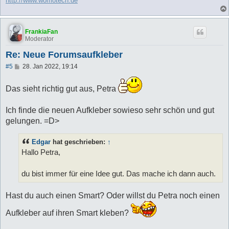
http://www.womotech.de
FrankiaFan
Moderator
Re: Neue Forumsaufkleber
B
#5
28. Jan 2022, 19:14
e
i
t
Das sieht richtig gut aus, Petra
r
a
g
Ich finde die neuen Aufkleber sowieso sehr schön und gut
gelungen. =D>
Edgar
hat geschrieben:
↑
Hallo Petra,
du bist immer für eine Idee gut. Das mache ich dann auch.
Hast du auch einen Smart? Oder willst du Petra noch einen
Aufkleber auf ihren Smart kleben?