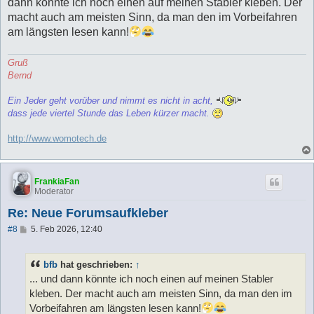
a
dann könnte ich noch einen auf meinen Stabler kleben. Der
g
macht auch am meisten Sinn, da man den im Vorbeifahren
am längsten lesen kann!
Gruß
Bernd
Ein Jeder geht vorüber und nimmt es nicht in acht,
dass jede viertel Stunde das Leben kürzer macht.
http://www.womotech.de
FrankiaFan
Moderator
Re: Neue Forumsaufkleber
B
#8
5. Feb 2026, 12:40
e
i
t
bfb
hat geschrieben:
↑
r
a
... und dann könnte ich noch einen auf meinen Stabler
g
kleben. Der macht auch am meisten Sinn, da man den im
Vorbeifahren am längsten lesen kann!