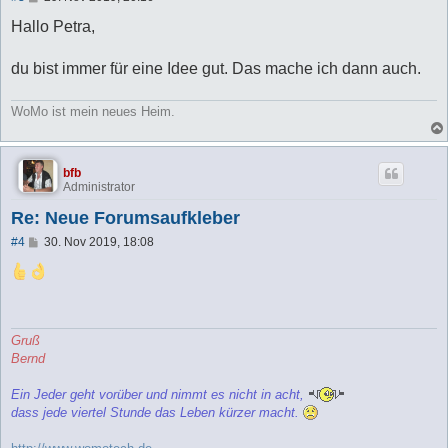
e
i
Hallo Petra,
t
r
a
du bist immer für eine Idee gut. Das mache ich dann auch.
g
WoMo ist mein neues Heim.
bfb
Administrator
Re: Neue Forumsaufkleber
B
#4
30. Nov 2019, 18:08
e
i
t
r
a
g
Gruß
Bernd
Ein Jeder geht vorüber und nimmt es nicht in acht,
dass jede viertel Stunde das Leben kürzer macht.