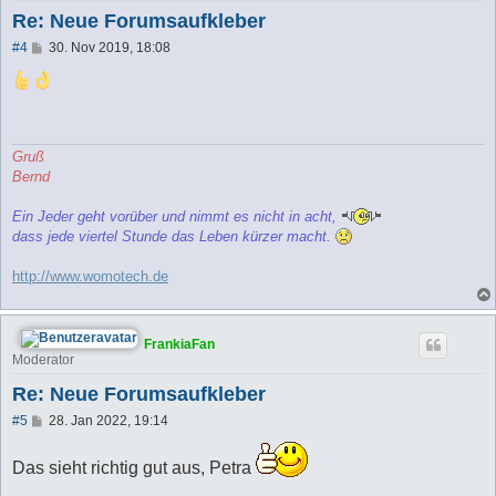
Re: Neue Forumsaufkleber
B
#4
30. Nov 2019, 18:08
e
i
t
r
a
g
Gruß
Bernd
Ein Jeder geht vorüber und nimmt es nicht in acht,
dass jede viertel Stunde das Leben kürzer macht.
http://www.womotech.de
FrankiaFan
Moderator
Re: Neue Forumsaufkleber
B
#5
28. Jan 2022, 19:14
e
i
t
Das sieht richtig gut aus, Petra
r