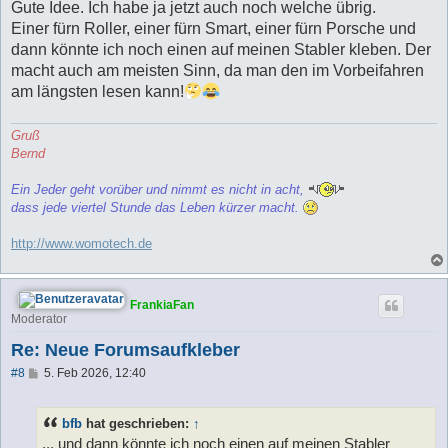
i
Gute Idee. Ich habe ja jetzt auch noch welche übrig.
t
Einer fürn Roller, einer fürn Smart, einer fürn Porsche und
r
a
dann könnte ich noch einen auf meinen Stabler kleben. Der
g
macht auch am meisten Sinn, da man den im Vorbeifahren
am längsten lesen kann!
Gruß
Bernd
Ein Jeder geht vorüber und nimmt es nicht in acht,
dass jede viertel Stunde das Leben kürzer macht.
http://www.womotech.de
FrankiaFan
Moderator
Re: Neue Forumsaufkleber
B
#8
5. Feb 2026, 12:40
e
i
t
bfb
hat geschrieben:
↑
r
a
... und dann könnte ich noch einen auf meinen Stabler