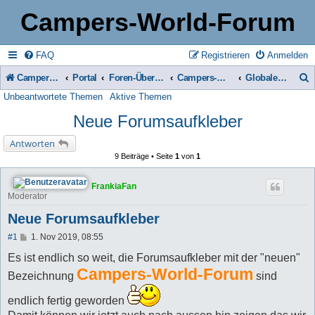
Campers-World-Forum
FAQ
Registrieren
Anmelden
Campers-World-Forum
Portal
Foren-Übersicht
Campers-World-Forum Intern
Globale Bekanntmachungen
Unbeantwortete Themen
Aktive Themen
u
Neue Forumsaufkleber
c
h
Antworten
9 Beiträge • Seite
1
von
1
e
FrankiaFan
Moderator
Neue Forumsaufkleber
B
#1
1. Nov 2019, 08:55
e
i
Es ist endlich so weit, die Forumsaufkleber mit der "neuen"
t
Campers-World-Forum
Bezeichnung
sind
r
a
g
endlich fertig geworden