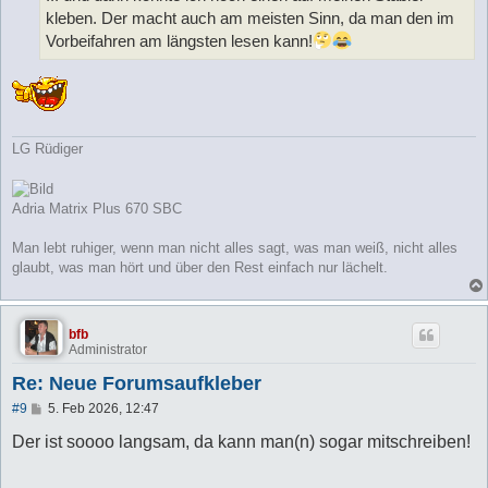
g
kleben. Der macht auch am meisten Sinn, da man den im
Vorbeifahren am längsten lesen kann!
LG Rüdiger
Adria Matrix Plus 670 SBC
Man lebt ruhiger, wenn man nicht alles sagt, was man weiß, nicht alles
glaubt, was man hört und über den Rest einfach nur lächelt.
bfb
Administrator
Re: Neue Forumsaufkleber
B
#9
5. Feb 2026, 12:47
e
i
Der ist soooo langsam, da kann man(n) sogar mitschreiben!
t
r
a