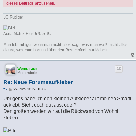
dieses Beitrags anzusehen.
LG Rüdiger
Adria Matrix Plus 670 SBC
Man lebt ruhiger, wenn man nicht alles sagt, was man weiß, nicht alles
glaubt, was man hört und über den Rest einfach nur lächelt.
Womotraum
Moderatorin
Re: Neue Forumsaufkleber
B
#2
29. Nov 2019, 18:02
e
i
Übrigens habe ich den kleinen Aufkleber auf meinen Smarti
t
geklebt. Sieht doch gut aus, oder?
r
a
Den großen werden wir auf die Rückwand von Wohni
g
kleben.