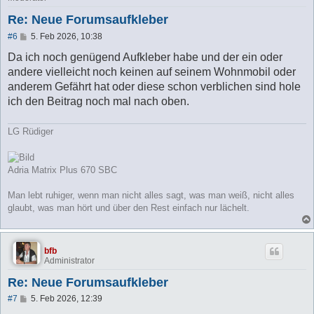
Re: Neue Forumsaufkleber
B
#6
5. Feb 2026, 10:38
e
i
Da ich noch genügend Aufkleber habe und der ein oder
t
andere vielleicht noch keinen auf seinem Wohnmobil oder
r
a
anderem Gefährt hat oder diese schon verblichen sind hole
g
ich den Beitrag noch mal nach oben.
LG Rüdiger
Adria Matrix Plus 670 SBC
Man lebt ruhiger, wenn man nicht alles sagt, was man weiß, nicht alles
glaubt, was man hört und über den Rest einfach nur lächelt.
bfb
Administrator
Re: Neue Forumsaufkleber
B
#7
5. Feb 2026, 12:39
e