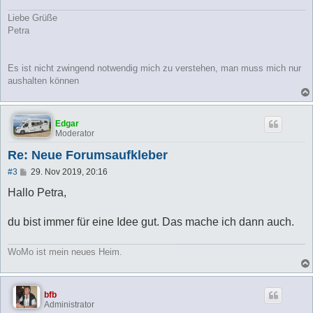
Liebe Grüße
Petra
Es ist nicht zwingend notwendig mich zu verstehen, man muss mich nur
aushalten können
Edgar
Moderator
Re: Neue Forumsaufkleber
B
#3
29. Nov 2019, 20:16
e
i
Hallo Petra,
t
r
a
du bist immer für eine Idee gut. Das mache ich dann auch.
g
WoMo ist mein neues Heim.
bfb
Administrator