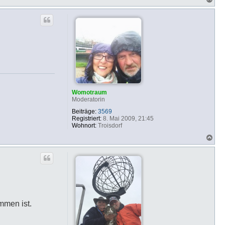
a
c
h
o
b
e
n
Womotraum
Moderatorin
Beiträge:
3569
Registriert:
8. Mai 2009, 21:45
Wohnort:
Troisdorf
N
a
c
h
o
b
e
n
mmen ist.