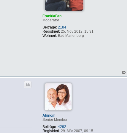
FrankiaFan
Moderator
Beiträge:
2184
Registriert:
25. Nov 2012, 15:31
Wohnort:
Bad Marienberg
N
a
c
h
o
b
e
n
Akinom
Senior Member
Beiträge:
4292
Registriert:
29. Mär 2007, 09:15