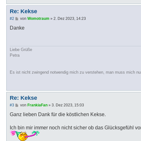
Re: Kekse
B
#2
von
Womotraum
»
2. Dez 2023, 14:23
e
i
Danke
t
r
a
g
Liebe Grüße
Petra
Es ist nicht zwingend notwendig mich zu verstehen, man muss mich nu
Re: Kekse
B
#3
von
FrankiaFan
»
3. Dez 2023, 15:03
e
i
Ganz lieben Dank für die köstlichen Kekse.
t
r
a
Ich bin mir immer noch nicht sicher ob das Glücksgefühl v
g