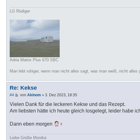
LG Rüdiger
Adria Matrix Plus 670 SBC
Man lebt ruhiger, wenn man nicht alles sagt, was man weiß, nicht alles 
Re: Kekse
B
#4
von
Akinom
»
3. Dez 2023, 18:35
e
i
Vielen Dank für die leckeren Kekse und das Rezept.
t
Am liebsten hätte ich heute gleich losgelegt, leider habe ic
r
a
g
Dann eben morgen
‍♀️
Liebe Grüße Monika