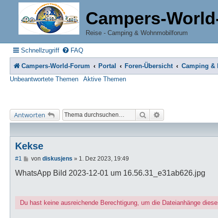
Campers-World
Reise - Camping & Wohnmobilforum
Schnellzugriff
FAQ
Campers-World-Forum
Portal
Foren-Übersicht
Camping & R
Unbeantwortete Themen
Aktive Themen
Suche
Erweiterte Suche
Antworten
Kekse
B
#1
von
diskusjens
»
1. Dez 2023, 19:49
e
i
WhatsApp Bild 2023-12-01 um 16.56.31_e31ab626.jpg
t
r
a
g
Du hast keine ausreichende Berechtigung, um die Dateianhänge diese